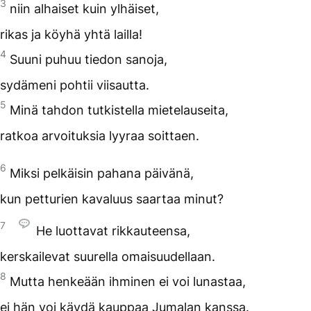
3
niin alhaiset kuin ylhäiset,
rikas ja köyhä yhtä lailla!
4
Suuni puhuu tiedon sanoja,
sydämeni pohtii viisautta.
5
Minä tahdon tutkistella mietelauseita,
ratkoa arvoituksia lyyraa soittaen.
6
Miksi pelkäisin pahana päivänä,
kun petturien kavaluus saartaa minut?
7
He luottavat rikkauteensa,
kerskailevat suurella omaisuudellaan.
8
Mutta henkeään ihminen ei voi lunastaa,
ei hän voi käydä kauppaa Jumalan kanssa.