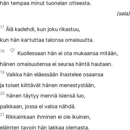
hän tempaa minut tuonelan otteesta.
(sela)
17
Älä kadehdi, kun joku rikastuu,
kun hän kartuttaa talonsa omaisuutta.
18
Kuollessaan hän ei ota mukaansa mitään,
hänen omaisuutensa ei seuraa häntä hautaan.
19
Vaikka hän eläessään ihastelee osaansa
ja toiset kiittävät hänen menestystään,
20
hänen täytyy mennä isiensä luo,
paikkaan, jossa ei valoa nähdä.
21
Rikkainkaan ihminen ei ole ikuinen,
eläinten tavoin hän lakkaa olemasta.