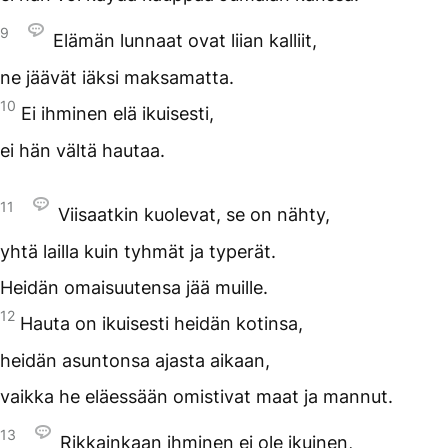
9
Elämän lunnaat ovat liian kalliit,
ne jäävät iäksi maksamatta.
10
Ei ihminen elä ikuisesti,
ei hän vältä hautaa.
11
Viisaatkin kuolevat, se on nähty,
yhtä lailla kuin tyhmät ja typerät.
Heidän omaisuutensa jää muille.
12
Hauta on ikuisesti heidän kotinsa,
heidän asuntonsa ajasta aikaan,
vaikka he eläessään omistivat maat ja mannut.
13
Rikkainkaan ihminen ei ole ikuinen,