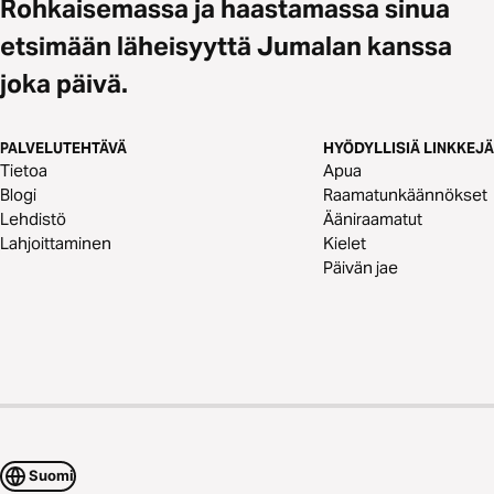
Rohkaisemassa ja haastamassa sinua
etsimään läheisyyttä Jumalan kanssa
joka päivä.
PALVELUTEHTÄVÄ
HYÖDYLLISIÄ LINKKEJÄ
Tietoa
Apua
Blogi
Raamatunkäännökset
Lehdistö
Ääniraamatut
Lahjoittaminen
Kielet
Päivän jae
Suomi