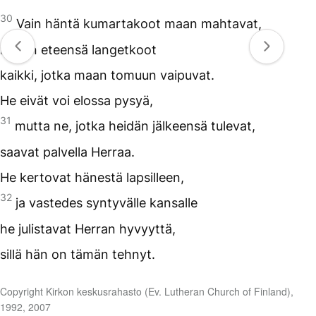
30
Vain häntä kumartakoot maan mahtavat,
hänen eteensä langetkoot
kaikki, jotka maan tomuun vaipuvat.
He eivät voi elossa pysyä,
31
mutta ne, jotka heidän jälkeensä tulevat,
saavat palvella Herraa.
He kertovat hänestä lapsilleen,
32
ja vastedes syntyvälle kansalle
he julistavat Herran hyvyyttä,
sillä hän on tämän tehnyt.
Copyright Kirkon keskusrahasto (Ev. Lutheran Church of Finland),
1992, 2007