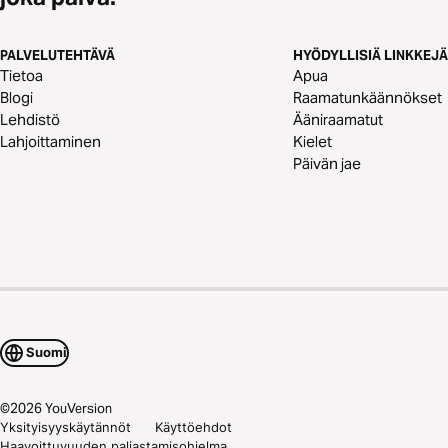
PALVELUTEHTÄVÄ
HYÖDYLLISIÄ LINKKEJÄ
Tietoa
Apua
Blogi
Raamatunkäännökset
Lehdistö
Ääniraamatut
Lahjoittaminen
Kielet
Päivän jae
Suomi
©
2026
YouVersion
Yksityisyyskäytännöt
Käyttöehdot
Haavoittuvuuden paljastamisohjelma