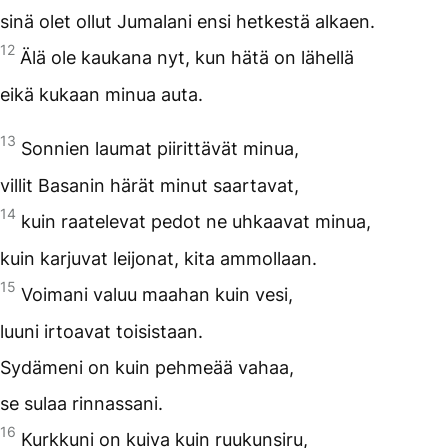
sinä olet ollut Jumalani ensi hetkestä alkaen.
12
Älä ole kaukana nyt, kun hätä on lähellä
eikä kukaan minua auta.
13
Sonnien laumat piirittävät minua,
villit Basanin härät minut saartavat,
14
kuin raatelevat pedot ne uhkaavat minua,
kuin karjuvat leijonat, kita ammollaan.
15
Voimani valuu maahan kuin vesi,
luuni irtoavat toisistaan.
Sydämeni on kuin pehmeää vahaa,
se sulaa rinnassani.
16
Kurkkuni on kuiva kuin ruukunsiru,