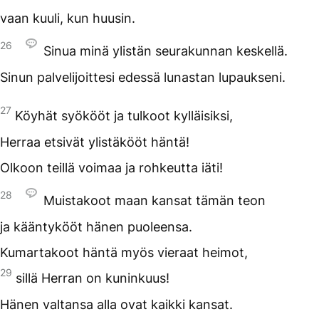
vaan kuuli, kun huusin.
26
Sinua minä ylistän seurakunnan keskellä.
Sinun palvelijoittesi edessä lunastan lupaukseni.
27
Köyhät syökööt ja tulkoot kylläisiksi,
Herraa etsivät ylistäkööt häntä!
Olkoon teillä voimaa ja rohkeutta iäti!
28
Muistakoot maan kansat tämän teon
ja kääntykööt hänen puoleensa.
Kumartakoot häntä myös vieraat heimot,
29
sillä Herran on kuninkuus!
Hänen valtansa alla ovat kaikki kansat.