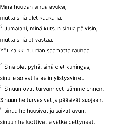
Minä huudan sinua avuksi,
mutta sinä olet kaukana.
3
Jumalani, minä kutsun sinua päivisin,
mutta sinä et vastaa.
Yöt kaikki huudan saamatta rauhaa.
4
Sinä olet pyhä, sinä olet kuningas,
sinulle soivat Israelin ylistysvirret.
5
Sinuun ovat turvanneet isämme ennen.
Sinuun he turvasivat ja pääsivät suojaan,
6
sinua he huusivat ja saivat avun,
sinuun he luottivat eivätkä pettyneet.