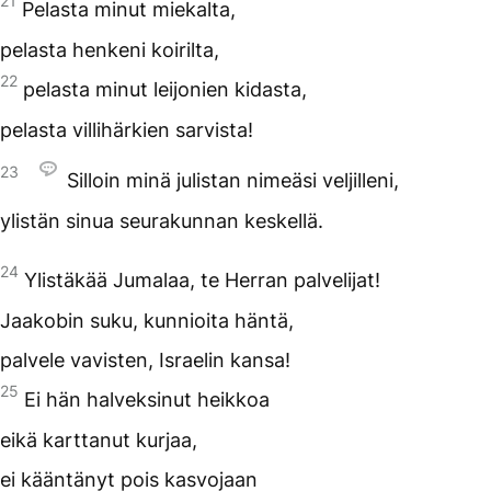
21
Pelasta minut miekalta,
pelasta henkeni koirilta,
22
pelasta minut leijonien kidasta,
pelasta villihärkien sarvista!
23
Silloin minä julistan nimeäsi veljilleni,
ylistän sinua seurakunnan keskellä.
24
Ylistäkää Jumalaa, te Herran palvelijat!
Jaakobin suku, kunnioita häntä,
palvele vavisten, Israelin kansa!
25
Ei hän halveksinut heikkoa
eikä karttanut kurjaa,
ei kääntänyt pois kasvojaan