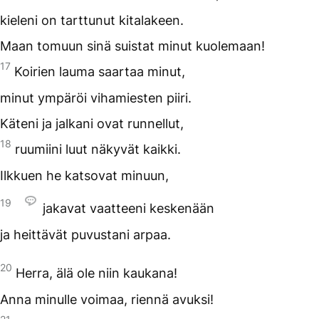
kieleni on tarttunut kitalakeen.
Maan tomuun sinä suistat minut kuolemaan!
17
Koirien lauma saartaa minut,
minut ympäröi vihamiesten piiri.
Käteni ja jalkani ovat runnellut,
18
ruumiini luut näkyvät kaikki.
Ilkkuen he katsovat minuun,
19
jakavat vaatteeni keskenään
ja heittävät puvustani arpaa.
20
Herra, älä ole niin kaukana!
Anna minulle voimaa, riennä avuksi!