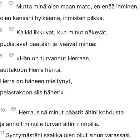
7
Mutta minä olen maan mato, en enää ihminen,
olen kansani hylkäämä, ihmisten pilkka.
8
Kaikki ilkkuvat, kun minut näkevät,
pudistavat päätään ja ivaavat minua:
9
»Hän on turvannut Herraan,
auttakoon Herra häntä.
Herra on häneen mieltynyt,
pelastakoon siis hänet!»
10
Herra, sinä minut päästit äitini kohdusta
ja annoit minulle turvan äitini rinnoilla.
11
Syntymästäni saakka olen ollut sinun varassasi,