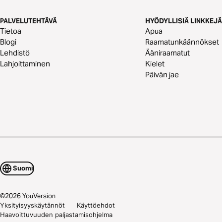
PALVELUTEHTÄVÄ
HYÖDYLLISIÄ LINKKEJÄ
Tietoa
Apua
Blogi
Raamatunkäännökset
Lehdistö
Ääniraamatut
Lahjoittaminen
Kielet
Päivän jae
Suomi
©
2026
YouVersion
Yksityisyyskäytännöt
Käyttöehdot
Haavoittuvuuden paljastamisohjelma