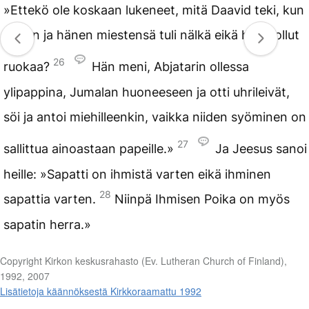
»Ettekö ole koskaan lukeneet, mitä Daavid teki, kun
hänen ja hänen miestensä tuli nälkä eikä heillä ollut
26
ruokaa?
Hän meni, Abjatarin ollessa
ylipappina, Jumalan huoneeseen ja otti uhrileivät,
söi ja antoi miehilleenkin, vaikka niiden syöminen on
27
sallittua ainoastaan papeille.»
Ja Jeesus sanoi
heille: »Sapatti on ihmistä varten eikä ihminen
28
sapattia varten.
Niinpä Ihmisen Poika on myös
sapatin herra.»
Copyright Kirkon keskusrahasto (Ev. Lutheran Church of Finland),
1992, 2007
Lisätietoja käännöksestä Kirkkoraamattu 1992