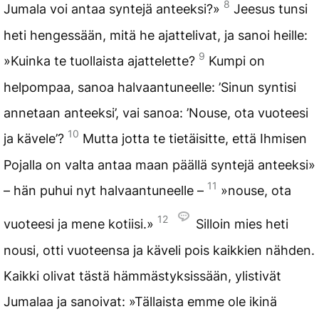
8
Jumala voi antaa syntejä anteeksi?»
Jeesus tunsi
heti hengessään, mitä he ajattelivat, ja sanoi heille:
9
»Kuinka te tuollaista ajattelette?
Kumpi on
helpompaa, sanoa halvaantuneelle: ’Sinun syntisi
annetaan anteeksi’, vai sanoa: ’Nouse, ota vuoteesi
10
ja kävele’?
Mutta jotta te tietäisitte, että Ihmisen
Pojalla on valta antaa maan päällä syntejä anteeksi»
11
– hän puhui nyt halvaantuneelle –
»nouse, ota
12
vuoteesi ja mene kotiisi.»
Silloin mies heti
nousi, otti vuoteensa ja käveli pois kaikkien nähden.
Kaikki olivat tästä hämmästyksissään, ylistivät
Jumalaa ja sanoivat: »Tällaista emme ole ikinä