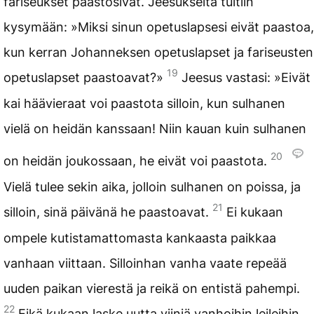
fariseukset paastosivat. Jeesukselta tultiin
kysymään: »Miksi sinun opetuslapsesi eivät paastoa,
kun kerran Johanneksen opetuslapset ja fariseusten
19
opetuslapset paastoavat?»
Jeesus vastasi: »Eivät
kai häävieraat voi paastota silloin, kun sulhanen
vielä on heidän kanssaan! Niin kauan kuin sulhanen
20
on heidän joukossaan, he eivät voi paastota.
Vielä tulee sekin aika, jolloin sulhanen on poissa, ja
21
silloin, sinä päivänä he paastoavat.
Ei kukaan
ompele kutistamattomasta kankaasta paikkaa
vanhaan viittaan. Silloinhan vanha vaate repeää
uuden paikan vierestä ja reikä on entistä pahempi.
22
Eikä kukaan laske uutta viiniä vanhoihin leileihin.