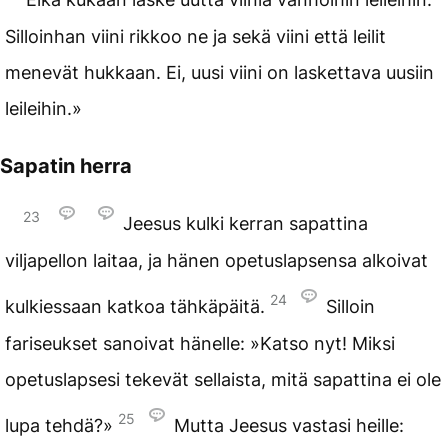
Silloinhan viini rikkoo ne ja sekä viini että leilit
menevät hukkaan. Ei, uusi viini on laskettava uusiin
leileihin.»
Sapatin herra
23
Jeesus kulki kerran sapattina
viljapellon laitaa, ja hänen opetuslapsensa alkoivat
24
kulkiessaan katkoa tähkäpäitä.
Silloin
fariseukset sanoivat hänelle: »Katso nyt! Miksi
opetuslapsesi tekevät sellaista, mitä sapattina ei ole
25
lupa tehdä?»
Mutta Jeesus vastasi heille: