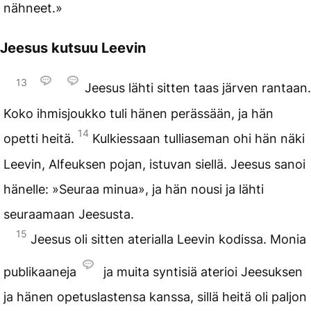
nähneet.»
Jeesus kutsuu Leevin
13
Jeesus lähti sitten taas järven rantaan.
Koko ihmisjoukko tuli hänen perässään, ja hän
14
opetti heitä.
Kulkiessaan tulliaseman ohi hän näki
Leevin, Alfeuksen pojan, istuvan siellä. Jeesus sanoi
hänelle: »Seuraa minua», ja hän nousi ja lähti
seuraamaan Jeesusta.
15
Jeesus oli sitten aterialla Leevin kodissa. Monia
publikaaneja
ja muita syntisiä aterioi Jeesuksen
ja hänen opetuslastensa kanssa, sillä heitä oli paljon