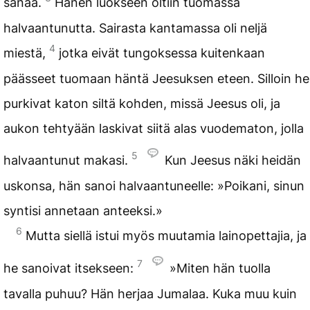
sanaa.
Hänen luokseen oltiin tuomassa
halvaantunutta. Sairasta kantamassa oli neljä
4
miestä,
jotka eivät tungoksessa kuitenkaan
päässeet tuomaan häntä Jeesuksen eteen. Silloin he
purkivat katon siltä kohden, missä Jeesus oli, ja
aukon tehtyään laskivat siitä alas vuodematon, jolla
5
halvaantunut makasi.
Kun Jeesus näki heidän
uskonsa, hän sanoi halvaantuneelle: »Poikani, sinun
syntisi annetaan anteeksi.»
6
Mutta siellä istui myös muutamia lainopettajia, ja
7
he sanoivat itsekseen:
»Miten hän tuolla
tavalla puhuu? Hän herjaa Jumalaa. Kuka muu kuin