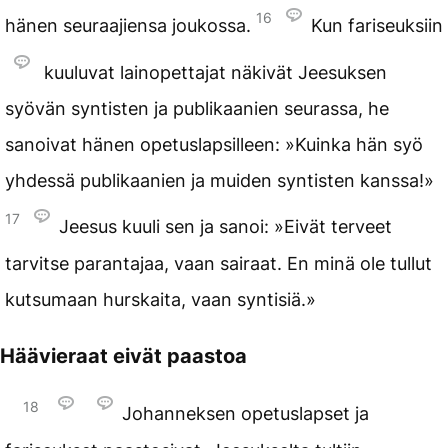
16
hänen seuraajiensa joukossa.
Kun fariseuksiin
kuuluvat lainopettajat näkivät Jeesuksen
syövän syntisten ja publikaanien seurassa, he
sanoivat hänen opetuslapsilleen: »Kuinka hän syö
yhdessä publikaanien ja muiden syntisten kanssa!»
17
Jeesus kuuli sen ja sanoi: »Eivät terveet
tarvitse parantajaa, vaan sairaat. En minä ole tullut
kutsumaan hurskaita, vaan syntisiä.»
Häävieraat eivät paastoa
18
Johanneksen opetuslapset ja