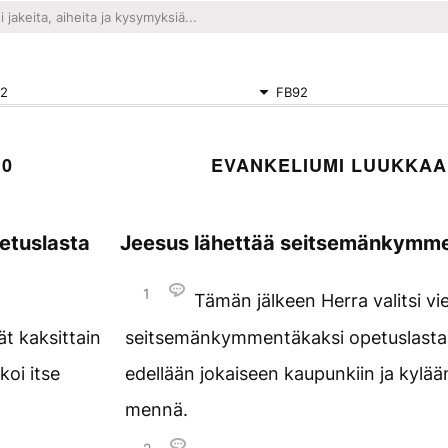
2
FB92
10
EVANKELIUMI LUUKKAA
etuslasta
Jeesus lähettää seitsemänkymme
1
Tämän jälkeen Herra valitsi vie
t kaksittain
seitsemänkymmentäkaksi opetuslasta ja
koi itse
edellään jokaiseen kaupunkiin ja kylään
mennä.