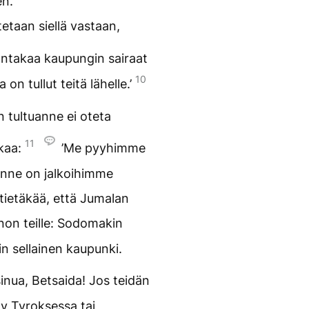
en.
tetaan siellä vastaan,
ntakaa kaupungin sairaat
10
 on tullut teitä lähelle.’
n tultuanne ei oteta
11
akaa:
’Me pyyhimme
anne on jalkoihimme
tietäkää, että Jumalan
non teille: Sodomakin
 sellainen kaupunki.
sinua, Betsaida! Jos teidän
ty Tyroksessa tai