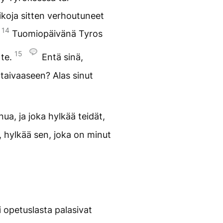
aikoja sitten verhoutuneet
14
.
Tuomiopäivänä Tyros
15
 te.
Entä sinä,
aivaaseen? Alas sinut
ua, ja joka hylkää teidät,
, hylkää sen, joka on minut
opetuslasta palasivat