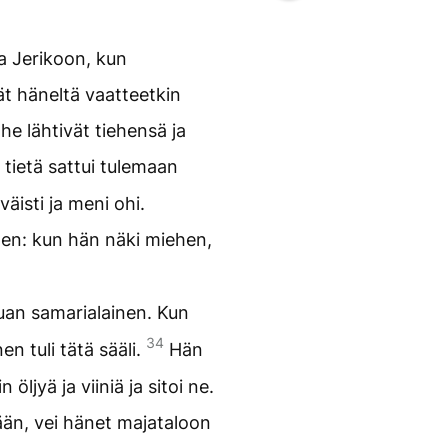
a Jerikoon, kun
ät häneltä vaatteetkin
 he lähtivät tiehensä ja
tietä sattui tulemaan
isti ja meni ohi.
inen: kun hän näki miehen,
uuan samarialainen. Kun
34
en tuli tätä sääli.
Hän
öljyä ja viiniä ja sitoi ne.
ään, vei hänet majataloon