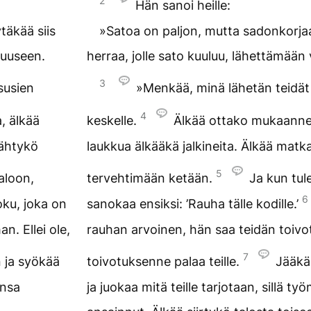
2
Hän sanoi heille:
täkää siis
»Satoa on paljon, mutta sadonkorjaa
juuseen.
herraa, jolle sato kuuluu, lähettämään
3
susien
»Menkää, minä lähetän teidät
4
, älkää
keskelle.
Älkää ottako mukaanne
sähtykö
laukkua älkääkä jalkineita. Älkää matk
5
aloon,
tervehtimään ketään.
Ja kun tul
6
joku, joka on
sanokaa ensiksi: ’Rauha tälle kodille.’
. Ellei ole,
rauhan arvoinen, hän saa teidän toivot
7
n ja syökää
toivotuksenne palaa teille.
Jääkä
ansa
ja juokaa mitä teille tarjotaan, sillä t