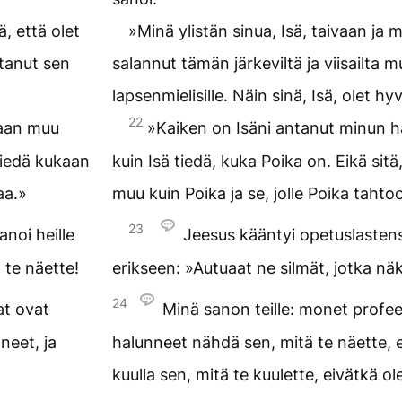
ä, että olet
»Minä ylistän sinua, Isä, taivaan ja m
ttanut sen
salannut tämän järkeviltä ja viisailta m
lapsenmielisille. Näin sinä, Isä, olet h
22
kaan muu
»Kaiken on Isäni antanut minun h
 tiedä kukaan
kuin Isä tiedä, kuka Poika on. Eikä sit
aa.»
muu kuin Poika ja se, jolle Poika tahto
23
noi heille
Jeesus kääntyi opetuslastens
 te näette!
erikseen: »Autuaat ne silmät, jotka nä
24
at ovat
Minä sanon teille: monet profee
neet, ja
halunneet nähdä sen, mitä te näette, e
kuulla sen, mitä te kuulette, eivätkä ol