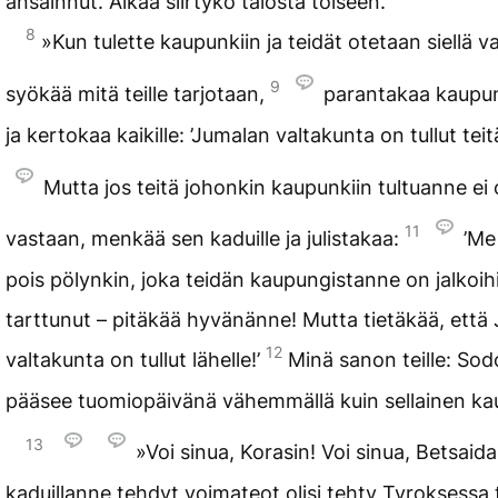
ansainnut. Älkää siirtykö talosta toiseen.
8
»Kun tulette kaupunkiin ja teidät otetaan siellä v
9
syökää mitä teille tarjotaan,
parantakaa kaupun
ja kertokaa kaikille: ’Jumalan valtakunta on tullut teitä
Mutta jos teitä johonkin kaupunkiin tultuanne ei 
11
vastaan, menkää sen kaduille ja julistakaa:
’Me
pois pölynkin, joka teidän kaupungistanne on jalko
tarttunut – pitäkää hyvänänne! Mutta tietäkää, että
12
valtakunta on tullut lähelle!’
Minä sanon teille: So
pääsee tuomiopäivänä vähemmällä kuin sellainen ka
13
»Voi sinua, Korasin! Voi sinua, Betsaida
kaduillanne tehdyt voimateot olisi tehty Tyroksessa 