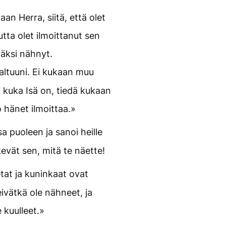
aan Herra, siitä, että olet
utta olet ilmoittanut sen
yväksi nähnyt.
altuuni. Ei kukaan muu
ä, kuka Isä on, tiedä kukaan
o hänet ilmoittaa.»
a puoleen ja sanoi heille
kevät sen, mitä te näette!
tat ja kuninkaat ovat
ivätkä ole nähneet, ja
e kuulleet.»