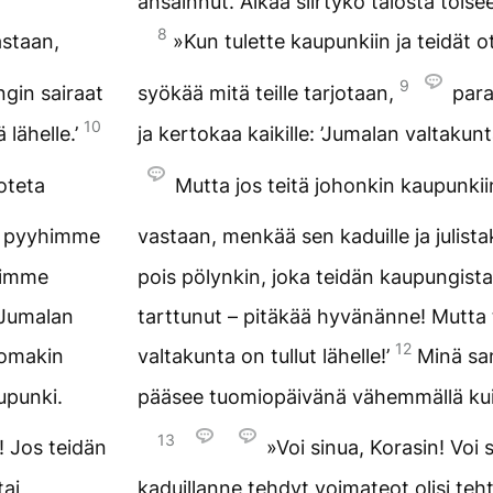
ansainnut. Älkää siirtykö talosta toise
8
astaan,
»Kun tulette kaupunkiin ja teidät o
9
gin sairaat
syökää mitä teille tarjotaan,
para
10
 lähelle.’
ja kertokaa kaikille: ’Jumalan valtakunta
oteta
Mutta jos teitä johonkin kaupunkii
 pyyhimme
vastaan, menkää sen kaduille ja julist
ihimme
pois pölynkin, joka teidän kaupungist
 Jumalan
tarttunut – pitäkää hyvänänne! Mutta 
12
domakin
valtakunta on tullut lähelle!’
Minä sa
upunki.
pääsee tuomiopäivänä vähemmällä kuin
13
! Jos teidän
»Voi sinua, Korasin! Voi 
tai
kaduillanne tehdyt voimateot olisi teh