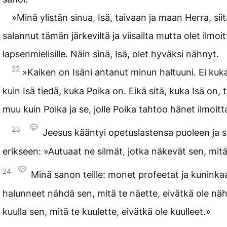
»Minä ylistän sinua, Isä, taivaan ja maan Herra, siit
salannut tämän järkeviltä ja viisailta mutta olet ilmoi
lapsenmielisille. Näin sinä, Isä, olet hyväksi nähnyt.
22
»Kaiken on Isäni antanut minun haltuuni. Ei ku
kuin Isä tiedä, kuka Poika on. Eikä sitä, kuka Isä on,
muu kuin Poika ja se, jolle Poika tahtoo hänet ilmoitt
23
Jeesus kääntyi opetuslastensa puoleen ja sa
erikseen: »Autuaat ne silmät, jotka näkevät sen, mitä
24
Minä sanon teille: monet profeetat ja kuninka
halunneet nähdä sen, mitä te näette, eivätkä ole näh
kuulla sen, mitä te kuulette, eivätkä ole kuulleet.»