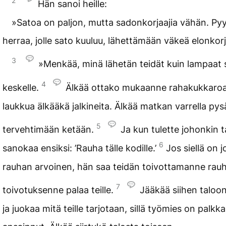
2
Hän sanoi heille:
»Satoa on paljon, mutta sadonkorjaajia vähän. Pyy
herraa, jolle sato kuuluu, lähettämään väkeä elonkor
3
»Menkää, minä lähetän teidät kuin lampaat 
4
keskelle.
Älkää ottako mukaanne rahakukkaroa
laukkua älkääkä jalkineita. Älkää matkan varrella py
5
tervehtimään ketään.
Ja kun tulette johonkin t
6
sanokaa ensiksi: ’Rauha tälle kodille.’
Jos siellä on 
rauhan arvoinen, hän saa teidän toivottamanne rauhan
7
toivotuksenne palaa teille.
Jääkää siihen taloo
ja juokaa mitä teille tarjotaan, sillä työmies on palkk