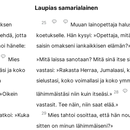
Laupias samarialainen
25
uksen
Muuan lainopettaja hal
ehdä, jotta
koetukselle. Hän kysyi: »Opettaja, mit
oi hänelle:
saisin omakseni iankaikkisen elämän?
Mies
»Mitä laissa sanotaan? Mitä sinä itse s
äsi ja koko
vastasi: »Rakasta Herraa, Jumalaasi, 
a
sielustasi, koko voimallasi ja koko ymm
28
 »Oikein
lähimmäistäsi niin kuin itseäsi.»
vastasit. Tee näin, niin saat elää.»
29
jatkoi: »Kuka
Mies tahtoi osoittaa, että hän noud
sitten on minun lähimmäiseni?»