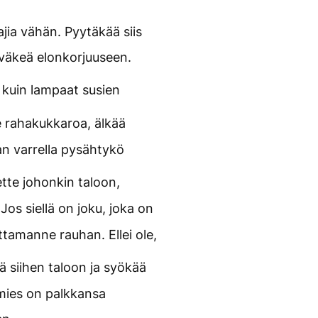
jia vähän. Pyytäkää siis
 väkeä elonkorjuuseen.
 kuin lampaat susien
 rahakukkaroa, älkää
an varrella pysähtykö
ette johonkin taloon,
Jos siellä on joku, joka on
tamanne rauhan. Ellei ole,
ä siihen taloon ja syökää
yömies on palkkansa