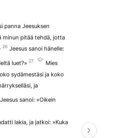
usi panna Jeesuksen
ä minun pitää tehdä, jotta
26
»
Jeesus sanoi hänelle:
27
ieltä luet?»
Mies
koko sydämestäsi ja koko
ärrykselläsi, ja
Jeesus sanoi: »Oikein
atti lakia, ja jatkoi: »Kuka