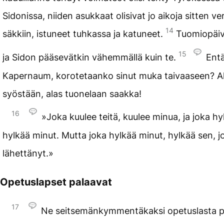
Sidonissa, niiden asukkaat olisivat jo aikoja sitten v
14
säkkiin, istuneet tuhkassa ja katuneet.
Tuomiopäiv
15
ja Sidon pääsevätkin vähemmällä kuin te.
Entä
Kapernaum, korotetaanko sinut muka taivaaseen? Al
syöstään, alas tuonelaan saakka!
16
»Joka kuulee teitä, kuulee minua, ja joka hy
hylkää minut. Mutta joka hylkää minut, hylkää sen, 
lähettänyt.»
Opetuslapset palaavat
17
Ne seitsemänkymmentäkaksi opetuslasta p