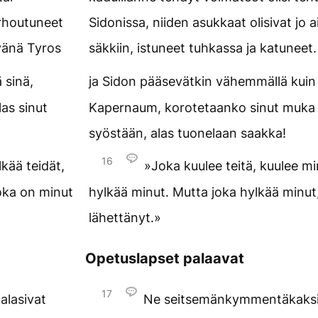
erhoutuneet
Sidonissa, niiden asukkaat olisivat jo 
änä Tyros
säkkiin, istuneet tuhkassa ja katuneet
 sinä,
ja Sidon pääsevätkin vähemmällä kuin
as sinut
Kapernaum, korotetaanko sinut muka t
syöstään, alas tuonelaan saakka!
16
lkää teidät,
»Joka kuulee teitä, kuulee min
joka on minut
hylkää minut. Mutta joka hylkää minut
lähettänyt.»
Opetuslapset palaavat
17
alasivat
Ne seitsemänkymmentäkaksi 