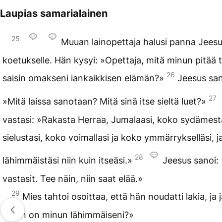
Laupias samarialainen
25
Muuan lainopettaja halusi panna Jees
koetukselle. Hän kysyi: »Opettaja, mitä minun pitää t
26
saisin omakseni iankaikkisen elämän?»
Jeesus san
27
»Mitä laissa sanotaan? Mitä sinä itse sieltä luet?»
vastasi: »Rakasta Herraa, Jumalaasi, koko sydämest
sielustasi, koko voimallasi ja koko ymmärrykselläsi, j
28
lähimmäistäsi niin kuin itseäsi.»
Jeesus sanoi:
vastasit. Tee näin, niin saat elää.»
29
Mies tahtoi osoittaa, että hän noudatti lakia, ja 
sitten on minun lähimmäiseni?»