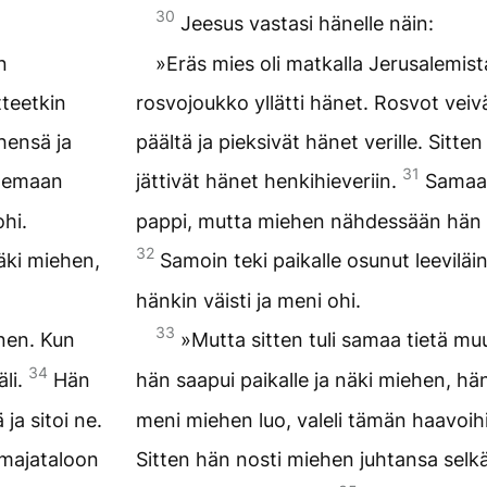
30
Jeesus vastasi hänelle näin:
n
»Eräs mies oli matkalla Jerusalemist
tteetkin
rosvojoukko yllätti hänet. Rosvot veiv
ehensä ja
päältä ja pieksivät hänet verille. Sitten
31
ulemaan
jättivät hänet henkihieveriin.
Samaa 
hi.
pappi, mutta miehen nähdessään hän vä
32
äki miehen,
Samoin teki paikalle osunut leevilä
hänkin väisti ja meni ohi.
33
inen. Kun
»Mutta sitten tuli samaa tietä m
34
äli.
Hän
hän saapui paikalle ja näki miehen, hän
ja sitoi ne.
meni miehen luo, valeli tämän haavoihin 
 majataloon
Sitten hän nosti miehen juhtansa selk