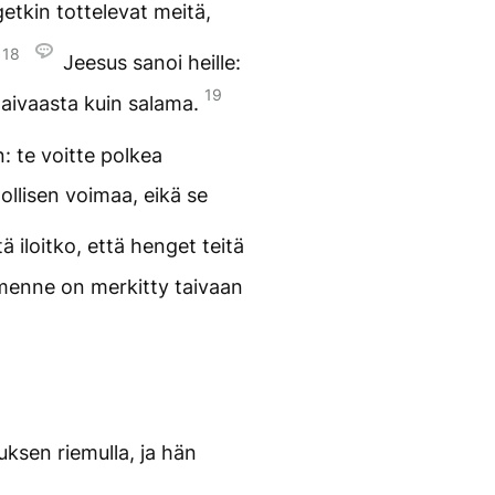
getkin tottelevat meitä,
18
»
Jeesus sanoi heille:
19
taivaasta kuin salama.
n: te voitte polkea
ollisen voimaa, eikä se
tä iloitko, että henget teitä
 nimenne on merkitty taivaan
uksen riemulla, ja hän