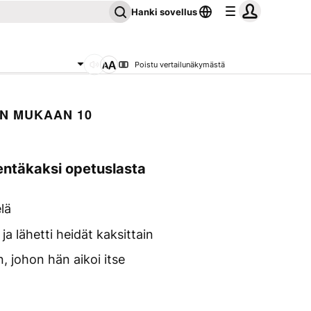
Hanki sovellus
Poistu vertailunäkymästä
N MUKAAN 10
ntäkaksi opetuslasta
lä
 lähetti heidät kaksittain
, johon hän aikoi itse