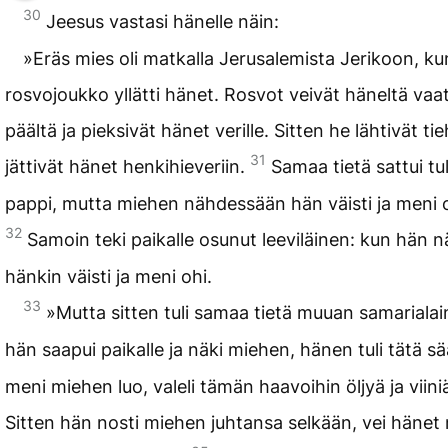
30
Jeesus vastasi hänelle näin:
»Eräs mies oli matkalla Jerusalemista Jerikoon, ku
rosvojoukko yllätti hänet. Rosvot veivät häneltä vaa
päältä ja pieksivät hänet verille. Sitten he lähtivät ti
31
jättivät hänet henkihieveriin.
Samaa tietä sattui t
pappi, mutta miehen nähdessään hän väisti ja meni o
32
Samoin teki paikalle osunut leeviläinen: kun hän n
hänkin väisti ja meni ohi.
33
»Mutta sitten tuli samaa tietä muuan samariala
hän saapui paikalle ja näki miehen, hänen tuli tätä sä
meni miehen luo, valeli tämän haavoihin öljyä ja viiniä 
Sitten hän nosti miehen juhtansa selkään, vei hänet