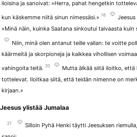
iloisina ja sanoivat: »Herra, pahat hengetkin tottelev
18
kun käskemme niitä sinun nimessäsi.»
Jeesus 
»Minä näin, kuinka Saatana sinkoutui taivaasta kuin
Niin, minä olen antanut teille vallan: te voitte po
käärmeitä ja skorpioneja ja kaikkea vihollisen voimaa
20
vahingoita teitä.
Mutta älkää siitä iloitko, että
tottelevat. Iloitkaa siitä, että teidän nimenne on mer
kirjaan.»
Jeesus ylistää Jumalaa
21
Silloin Pyhä Henki täytti Jeesuksen riemulla
sanoi: