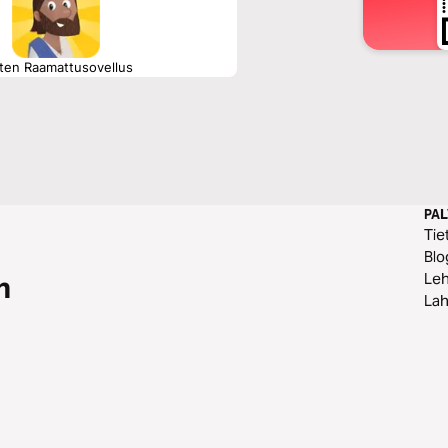
ten Raamattusovellus
PA
Tie
Blo
Leh
n
Lah