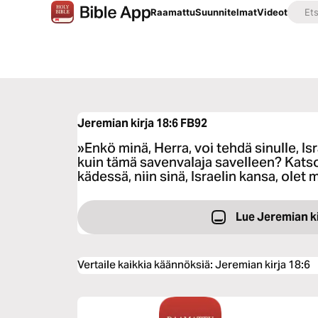
Raamattu
Suunnitelmat
Videot
Jeremian kirja 18:6
FB92
»Enkö minä, Herra, voi tehdä sinulle, Is
kuin tämä savenvalaja savelleen? Katso,
kädessä, niin sinä, Israelin kansa, olet
Lue Jeremian ki
Vertaile kaikkia käännöksiä
:
Jeremian kirja 18:6