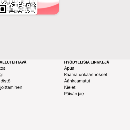
LVELUTEHTÄVÄ
HYÖDYLLISIÄ LINKKEJÄ
toa
Apua
gi
Raamatunkäännökset
distö
Ääniraamatut
joittaminen
Kielet
Päivän jae