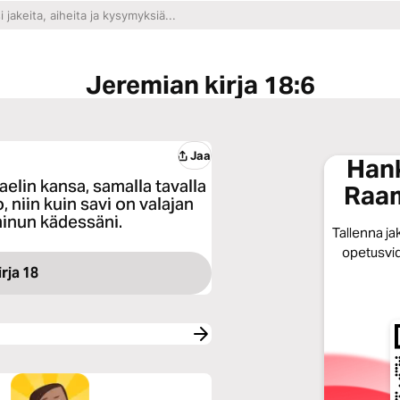
Jeremian kirja 18:6
Jaa
Hank
raelin kansa, samalla tavalla
Raam
 niin kuin savi on valajan
 minun kädessäni.
Tallenna jak
opetusvid
rja 18