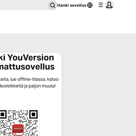
Hanki sovellus
i YouVersion
attusovellus
eita, lue offline-tilassa, katso
eoleikkeitä ja paljon muuta!