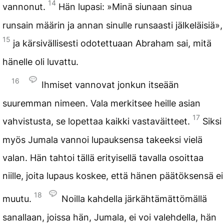
14
vannonut.
Hän lupasi: »Minä siunaan sinua
runsain määrin ja annan sinulle runsaasti jälkeläisiä»,
15
ja kärsivällisesti odotettuaan Abraham sai, mitä
hänelle oli luvattu.
16
Ihmiset vannovat jonkun itseään
suuremman nimeen. Vala merkitsee heille asian
17
vahvistusta, se lopettaa kaikki vastaväitteet.
Siksi
myös Jumala vannoi lupauksensa takeeksi vielä
valan. Hän tahtoi tällä erityisellä tavalla osoittaa
niille, joita lupaus koskee, että hänen päätöksensä ei
18
muutu.
Noilla kahdella järkähtämättömällä
sanallaan, joissa hän, Jumala, ei voi valehdella, hän