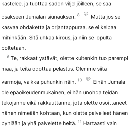
kastelee, ja tuottaa sadon viljelijöilleen, se saa
8
osakseen Jumalan siunauksen.
Mutta jos se
kasvaa ohdaketta ja orjantappuraa, se ei kelpaa
mihinkään. Sitä uhkaa kirous, ja niin se lopulta
poltetaan.
9
Te, rakkaat ystävät, olette kuitenkin tuo parempi
maa, ja teitä odottaa pelastus. Olemme siitä
10
varmoja, vaikka puhunkin näin.
Eihän Jumala
ole epäoikeudenmukainen, ei hän unohda teidän
tekojanne eikä rakkauttanne, jota olette osoittaneet
hänen nimeään kohtaan, kun olette palvelleet hänen
11
pyhiään ja yhä palvelette heitä.
Hartaasti vain