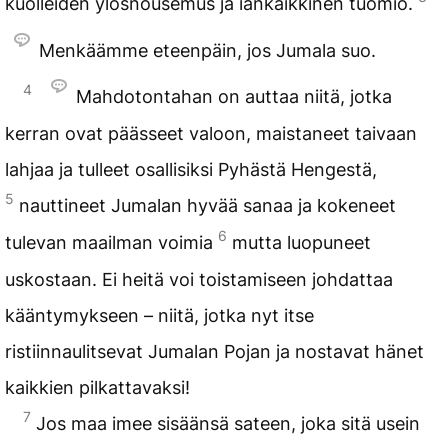
kuolleiden ylösnousemus ja iankaikkinen tuomio.
Menkäämme eteenpäin, jos Jumala suo.
4
Mahdotontahan on auttaa niitä, jotka
kerran ovat päässeet valoon, maistaneet taivaan
lahjaa ja tulleet osallisiksi Pyhästä Hengestä,
5
nauttineet Jumalan hyvää sanaa ja kokeneet
6
tulevan maailman voimia
mutta luopuneet
uskostaan. Ei heitä voi toistamiseen johdattaa
kääntymykseen – niitä, jotka nyt itse
ristiinnaulitsevat Jumalan Pojan ja nostavat hänet
kaikkien pilkattavaksi!
7
Jos maa imee sisäänsä sateen, joka sitä usein