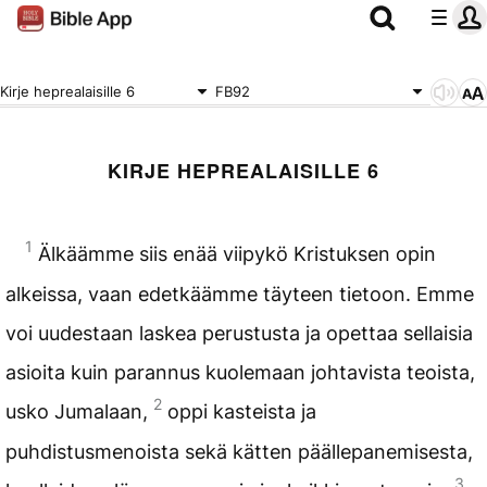
Kirje heprealaisille 6
FB92
KIRJE HEPREALAISILLE 6
1
Älkäämme siis enää viipykö Kristuksen opin
alkeissa, vaan edetkäämme täyteen tietoon. Emme
voi uudestaan laskea perustusta ja opettaa sellaisia
asioita kuin parannus kuolemaan johtavista teoista,
2
usko Jumalaan,
oppi kasteista ja
puhdistusmenoista sekä kätten päällepanemisesta,
3