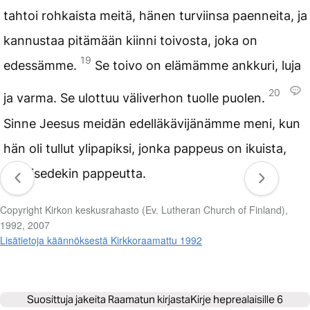
tahtoi rohkaista meitä, hänen turviinsa paenneita, ja
kannustaa pitämään kiinni toivosta, joka on
19
edessämme.
Se toivo on elämämme ankkuri, luja
20
ja varma. Se ulottuu väliverhon tuolle puolen.
Sinne Jeesus meidän edelläkävijänämme meni, kun
hän oli tullut ylipapiksi, jonka pappeus on ikuista,
Melkisedekin pappeutta.
Copyright Kirkon keskusrahasto (Ev. Lutheran Church of Finland),
1992, 2007
Lisätietoja käännöksestä Kirkkoraamattu 1992
Suosittuja jakeita Raamatun kirjasta
Kirje heprealaisille 6