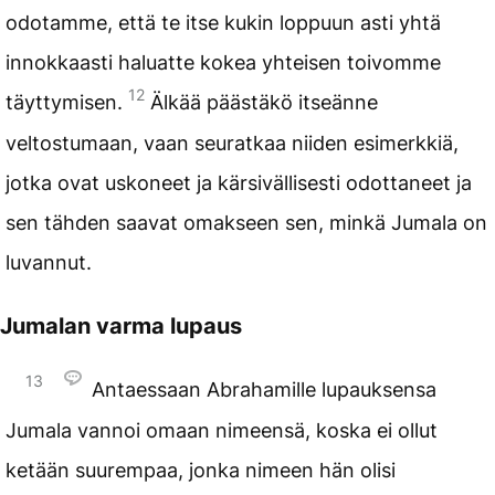
odotamme, että te itse kukin loppuun asti yhtä
innokkaasti haluatte kokea yhteisen toivomme
12
täyttymisen.
Älkää päästäkö itseänne
veltostumaan, vaan seuratkaa niiden esimerkkiä,
jotka ovat uskoneet ja kärsivällisesti odottaneet ja
sen tähden saavat omakseen sen, minkä Jumala on
luvannut.
Jumalan varma lupaus
13
Antaessaan Abrahamille lupauksensa
Jumala vannoi omaan nimeensä, koska ei ollut
ketään suurempaa, jonka nimeen hän olisi