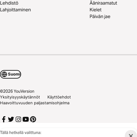
Lehdistö
Ääniraamatut
Lahjoittaminen
Kielet
Päivän jae
Suomi
©
2026
YouVersion
Yksityisyyskäytännöt
Käyttöehdot
Haavoittuvuuden paljastamisohjelma
Tällä hetkellä valittuna: