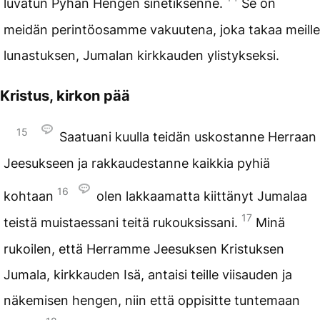
luvatun Pyhän Hengen sinetiksenne.
Se on
meidän perintöosamme vakuutena, joka takaa meille
lunastuksen, Jumalan kirkkauden ylistykseksi.
Kristus, kirkon pää
15
Saatuani kuulla teidän uskostanne Herraan
Jeesukseen ja rakkaudestanne kaikkia pyhiä
16
kohtaan
olen lakkaamatta kiittänyt Jumalaa
17
teistä muistaessani teitä rukouksissani.
Minä
rukoilen, että Herramme Jeesuksen Kristuksen
Jumala, kirkkauden Isä, antaisi teille viisauden ja
näkemisen hengen, niin että oppisitte tuntemaan