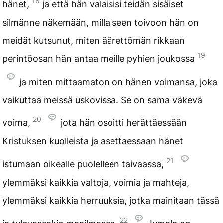
18
hänet,
ja että hän valaisisi teidän sisäiset
silmänne näkemään, millaiseen toivoon hän on
meidät kutsunut, miten äärettömän rikkaan
19
perintöosan hän antaa meille pyhien joukossa
ja miten mittaamaton on hänen voimansa, joka
vaikuttaa meissä uskovissa. Se on sama väkevä
20
voima,
jota hän osoitti herättäessään
Kristuksen kuolleista ja asettaessaan hänet
21
istumaan oikealle puolelleen taivaassa,
ylemmäksi kaikkia valtoja, voimia ja mahteja,
ylemmäksi kaikkia herruuksia, jotka mainitaan tässä
22