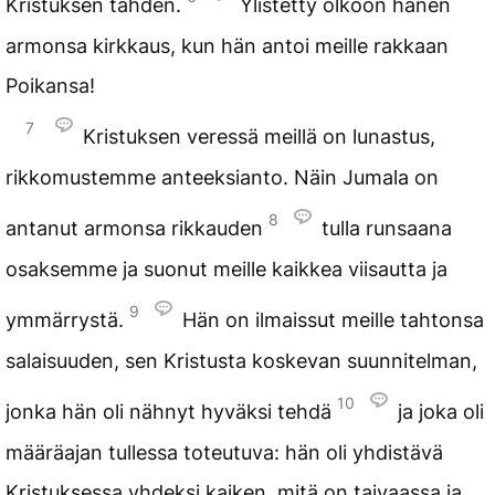
Kristuksen tähden.
Ylistetty olkoon hänen
armonsa kirkkaus, kun hän antoi meille rakkaan
Poikansa!
7
Kristuksen veressä meillä on lunastus,
rikkomustemme anteeksianto. Näin Jumala on
8
antanut armonsa rikkauden
tulla runsaana
osaksemme ja suonut meille kaikkea viisautta ja
9
ymmärrystä.
Hän on ilmaissut meille tahtonsa
salaisuuden, sen Kristusta koskevan suunnitelman,
10
jonka hän oli nähnyt hyväksi tehdä
ja joka oli
määräajan tullessa toteutuva: hän oli yhdistävä
Kristuksessa yhdeksi kaiken, mitä on taivaassa ja