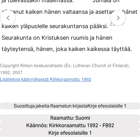
ja tulevassakin maailmassa.
Jumala on
alistanut kaiken hänen valtaansa ja asettanut hänet
23
kaiken yläpuolelle seurakuntansa pääksi.
Seurakunta on Kristuksen ruumis ja hänen
täyteytensä, hänen, joka kaiken kaikessa täyttää.
Copyright Kirkon keskusrahasto (Ev. Lutheran Church of Finland),
1992, 2007
Lisätietoja käännöksestä Kirkkoraamattu 1992
Suosittuja jakeita Raamatun kirjasta
Kirje efesolaisille 1
Raamattu: 
Suomi
Käännös: Kirkkoraamattu 1992 - FB92
Kirje efesolaisille 1