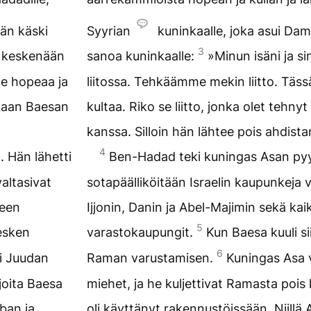
än käski
Syyrian
kuninkaalle, joka asui Da
3
at keskenään
sanoa kuninkaalle:
»Minun isäni ja si
le hopeaa ja
liitossa. Tehkäämme mekin liitto. Täss
inkaan Baesan
kultaa. Riko se liitto, jonka olet tehn
kanssa. Silloin hän lähtee pois ahdist
4
 Hän lähetti
Ben-Hadad teki kuningas Asan py
valtasivat
sotapäälliköitään Israelin kaupunkeja v
ueen
Ijjonin, Danin ja Abel-Majimin sekä kai
5
kesken
varastokaupungit.
Kun Baesa kuuli si
6
ki Juudan
Raman varustamisen.
Kuningas Asa v
 joita Baesa
miehet, ja he kuljettivat Ramasta pois k
eban ja
oli käyttänyt rakennustöissään. Niillä 