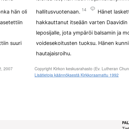
14
onka hän oli
hallitusvuotenaan.
Hänet laskett
asetettiin
hakkauttanut itseään varten Daavidin k
leposijalle, jota ympäröi balsamin ja 
iin suuri
voidesekoitusten tuoksu. Hänen kunnia
hautajaisroihu.
2, 2007
Copyright Kirkon keskusrahasto (Ev. Lutheran Churc
Lisätietoja käännöksestä Kirkkoraamattu 1992
PA
Tie