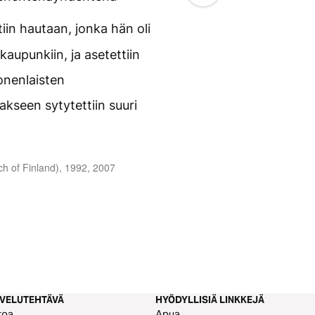
iin hautaan, jonka hän oli
aupunkiin, ja asetettiin
monenlaisten
kseen sytytettiin suuri
h of Finland), 1992, 2007
LVELUTEHTÄVÄ
HYÖDYLLISIÄ LINKKEJÄ
toa
Apua