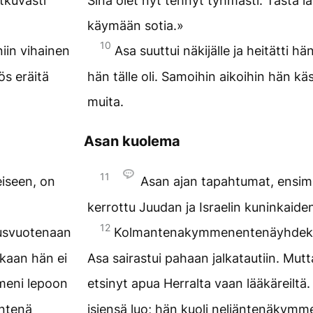
atkuvasti
Sinä olet nyt tehnyt tyhmästi. Tästä lä
käymään sotia.»
10
niin vihainen
Asa suuttui näkijälle ja heitätti hä
ös eräitä
hän tälle oli. Samoihin aikoihin hän kä
muita.
Asan kuolema
11
iseen, on
Asan ajan tapahtumat, ensim
kerrottu Juudan ja Israelin kuninkaiden
12
usvuotenaan
Kolmantenakymmenentenäyhdeksä
akaan hän ei
Asa sairastui pahaan jalkatautiin. Mut
meni lepoon
etsinyt apua Herralta vaan lääkäreiltä
entenä
isiensä luo; hän kuoli neljäntenäky