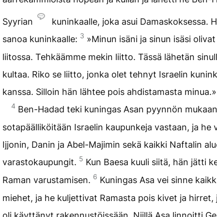
Syyrian
kuninkaalle, joka asui Damaskoksessa. H
3
sanoa kuninkaalle:
»Minun isäni ja sinun isäsi oliv
liitossa. Tehkäämme mekin liitto. Tässä lähetän sinul
kultaa. Riko se liitto, jonka olet tehnyt Israelin kun
kanssa. Silloin hän lähtee pois ahdistamasta minua.»
4
Ben-Hadad teki kuningas Asan pyynnön mukaan.
sotapäälliköitään Israelin kaupunkeja vastaan, ja he 
Ijjonin, Danin ja Abel-Majimin sekä kaikki Naftalin al
5
varastokaupungit.
Kun Baesa kuuli siitä, hän jätti 
6
Raman varustamisen.
Kuningas Asa vei sinne kaik
miehet, ja he kuljettivat Ramasta pois kivet ja hirret,
oli käyttänyt rakennustöissään. Niillä Asa linnoitti G