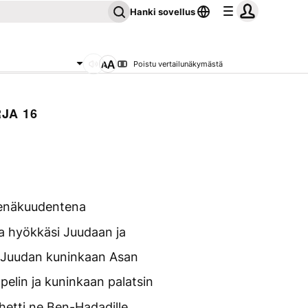
Hanki sovellus
Poistu vertailunäkymästä
JA 16
enäkuudentena
sa hyökkäsi Juudaan ja
n Juudan kuninkaan Asan
ppelin ja kuninkaan palatsin
hetti ne Ben-Hadadille,