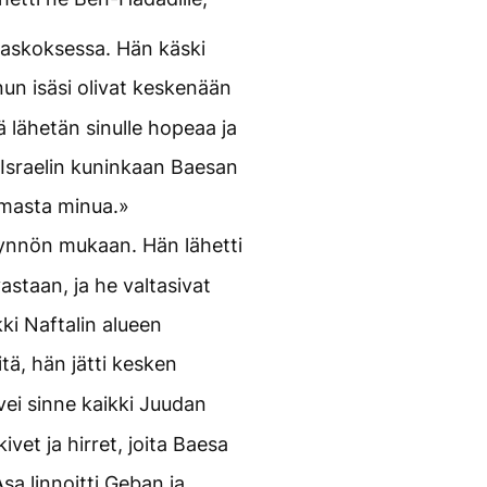
maskoksessa. Hän käski
nun isäsi olivat keskenään
ä lähetän sinulle hopeaa ja
yt Israelin kuninkaan Baesan
amasta minua.»
ynnön mukaan. Hän lähetti
astaan, ja he valtasivat
kki Naftalin alueen
itä, hän jätti kesken
ei sinne kaikki Juudan
ivet ja hirret, joita Baesa
Asa linnoitti Geban ja