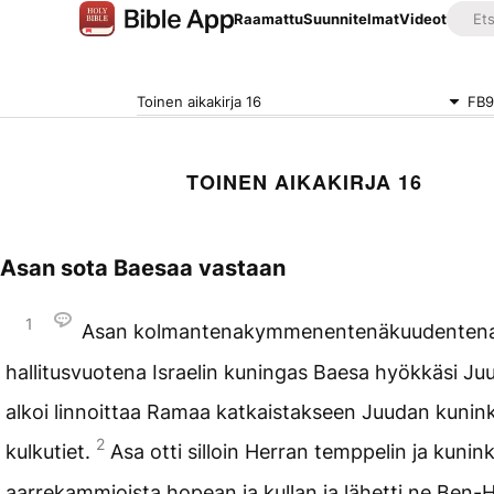
Raamattu
Suunnitelmat
Videot
Toinen aikakirja 16
FB9
TOINEN AIKAKIRJA 16
Asan sota Baesaa vastaan
1
Asan kolmantenakymmenentenäkuudenten
hallitusvuotena Israelin kuningas Baesa hyökkäsi Ju
alkoi linnoittaa Ramaa katkaistakseen Juudan kuni
2
kulkutiet.
Asa otti silloin Herran temppelin ja kunin
aarrekammioista hopean ja kullan ja lähetti ne Ben-H