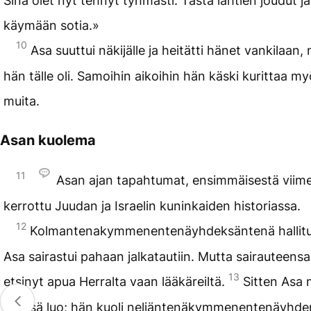
Sinä olet nyt tehnyt tyhmästi. Tästä lähtien joudut j
käymään sotia.»
10
Asa suuttui näkijälle ja heitätti hänet vankilaan, 
hän tälle oli. Samoihin aikoihin hän käski kurittaa my
muita.
Asan kuolema
11
Asan ajan tapahtumat, ensimmäisestä viime
kerrottu Juudan ja Israelin kuninkaiden historiassa.
12
Kolmantenakymmenentenäyhdeksäntenä hallit
Asa sairastui pahaan jalkatautiin. Mutta sairauteens
13
etsinyt apua Herralta vaan lääkäreiltä.
Sitten Asa 
isiensä luo; hän kuoli neljäntenäkymmenentenäyhd