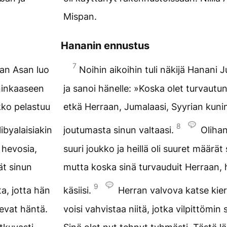
Mispan.
Hananin ennustus
7
aan Asan luo
Noihin aikoihin tuli näkijä Hanani
uninkaaseen
ja sanoi hänelle: »Koska olet turvaut
kko pelastuu
etkä Herraan, Jumalaasi, Syyrian kun
8
libyalaisiakin
joutumasta sinun valtaasi.
Olihan
a hevosia,
suuri joukko ja heillä oli suuret määrät
ät sinun
mutta koska sinä turvauduit Herraan, 
9
a, jotta hän
käsiisi.
Herran valvova katse kie
levat häntä.
voisi vahvistaa niitä, jotka vilpittömi