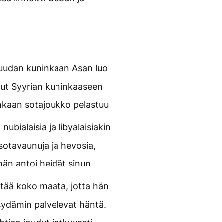
 Juudan kuninkaan Asan luo
unut Syyrian kuninkaaseen
inkaan sotajoukko pelastuu
 nubialaisia ja libyalaisiakin
 sotavaunuja ja hevosia,
hän antoi heidät sinun
rtää koko maata, jotta hän
n sydämin palvelevat häntä.