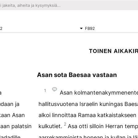
2
FB92
TOINEN AIKAKIR
Asan sota Baesaa vastaan
1
a
Asan kolmantenakymmenent
udaan ja
hallitusvuotena Israelin kuningas Bae
nkaan Asan
alkoi linnoittaa Ramaa katkaistaksee
2
kaan palatsin
kulkutiet.
Asa otti silloin Herran tem
adadille,
aarrekammioista hopean ja kullan ja lä