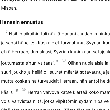
Mispan.
Hananin ennustus
7
Noihin aikoihin tuli näkijä Hanani Juudan kunink
ja sanoi hänelle: »Koska olet turvautunut Syyrian k
etkä Herraan, Jumalaasi, Syyrian kuninkaan sotajou
8
joutumasta sinun valtaasi.
Olihan nubialaisia ja 
suuri joukko ja heillä oli suuret määrät sotavaunuja j
mutta koska sinä turvauduit Herraan, hän antoi heid
9
käsiisi.
Herran valvova katse kiertää koko maat
voisi vahvistaa niitä, jotka vilpittömin sydämin palve