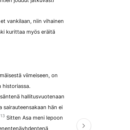
htien joudut jatkuvasti
net vankilaan, niin vihainen
ski kurittaa myös eräitä
mäisestä viimeiseen, on
 historiassa.
ntenä hallitusvuotenaan
ta sairauteensakaan hän ei
13
.
Sitten Asa meni lepoon
mmenentenäyhdentenä