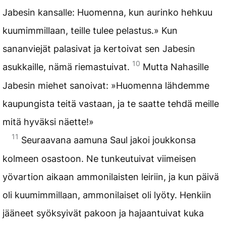
Jabesin kansalle: Huomenna, kun aurinko hehkuu
kuumimmillaan, teille tulee pelastus.» Kun
sananviejät palasivat ja kertoivat sen Jabesin
10
asukkaille, nämä riemastuivat.
Mutta Nahasille
Jabesin miehet sanoivat: »Huomenna lähdemme
kaupungista teitä vastaan, ja te saatte tehdä meille
mitä hyväksi näette!»
11
Seuraavana aamuna Saul jakoi joukkonsa
kolmeen osastoon. Ne tunkeutuivat viimeisen
yövartion aikaan ammonilaisten leiriin, ja kun päivä
oli kuumimmillaan, ammonilaiset oli lyöty. Henkiin
jääneet syöksyivät pakoon ja hajaantuivat kuka