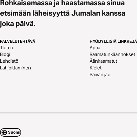
Rohkaisemassa ja haastamassa sinua
etsimään läheisyyttä Jumalan kanssa
joka päivä.
PALVELUTEHTÄVÄ
HYÖDYLLISIÄ LINKKEJÄ
Tietoa
Apua
Blogi
Raamatunkäännökset
Lehdistö
Ääniraamatut
Lahjoittaminen
Kielet
Päivän jae
Suomi