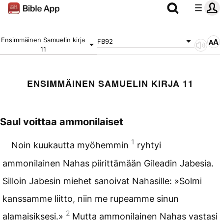
Ensimmäinen Samuelin kirja
FB92
11
ENSIMMÄINEN SAMUELIN KIRJA 11
Saul voittaa ammonilaiset
1
Noin kuukautta myöhemmin
ryhtyi
ammonilainen Nahas piirittämään Gileadin Jabesia.
Silloin Jabesin miehet sanoivat Nahasille: »Solmi
kanssamme liitto, niin me rupeamme sinun
2
alamaisiksesi.»
Mutta ammonilainen Nahas vastasi