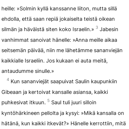
heille: »Solmin kyllä kanssanne liiton, mutta sillä
ehdolla, että saan repiä jokaiselta teistä oikean
3
silmän ja häväistä siten koko Israelin.»
Jabesin
vanhimmat sanoivat hänelle: »Anna meille aikaa
seitsemän päivää, niin me lähetämme sananviejän
kaikkialle Israeliin. Jos kukaan ei auta meitä,
antaudumme sinulle.»
4
Kun sananviejät saapuivat Saulin kaupunkiin
Gibeaan ja kertoivat kansalle asiansa, kaikki
5
puhkesivat itkuun.
Saul tuli juuri silloin
kyntöhärkineen pellolta ja kysyi: »Mikä kansalla on
hätänä, kun kaikki itkevät?» Hänelle kerrottiin, mitä