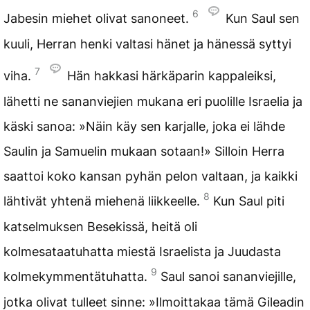
6
Jabesin miehet olivat sanoneet.
Kun Saul sen
kuuli, Herran henki valtasi hänet ja hänessä syttyi
7
viha.
Hän hakkasi härkäparin kappaleiksi,
lähetti ne sananviejien mukana eri puolille Israelia ja
käski sanoa: »Näin käy sen karjalle, joka ei lähde
Saulin ja Samuelin mukaan sotaan!» Silloin Herra
saattoi koko kansan pyhän pelon valtaan, ja kaikki
8
lähtivät yhtenä miehenä liikkeelle.
Kun Saul piti
katselmuksen Besekissä, heitä oli
kolmesataatuhatta miestä Israelista ja Juudasta
9
kolmekymmentätuhatta.
Saul sanoi sananviejille,
jotka olivat tulleet sinne: »Ilmoittakaa tämä Gileadin