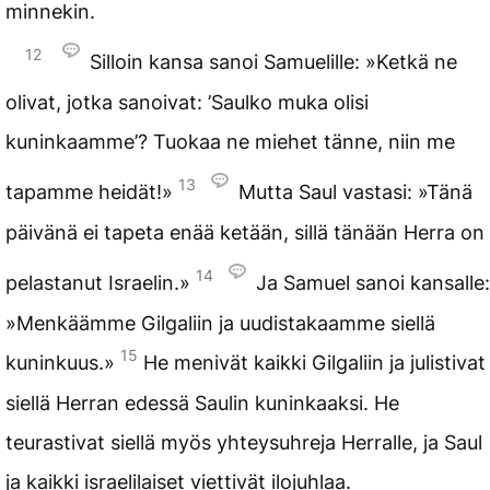
minnekin.
12
Silloin kansa sanoi Samuelille: »Ketkä ne
olivat, jotka sanoivat: ’Saulko muka olisi
kuninkaamme’? Tuokaa ne miehet tänne, niin me
13
tapamme heidät!»
Mutta Saul vastasi: »Tänä
päivänä ei tapeta enää ketään, sillä tänään Herra on
14
pelastanut Israelin.»
Ja Samuel sanoi kansalle:
»Menkäämme Gilgaliin ja uudistakaamme siellä
15
kuninkuus.»
He menivät kaikki Gilgaliin ja julistivat
siellä Herran edessä Saulin kuninkaaksi. He
teurastivat siellä myös yhteysuhreja Herralle, ja Saul
ja kaikki israelilaiset viettivät ilojuhlaa.