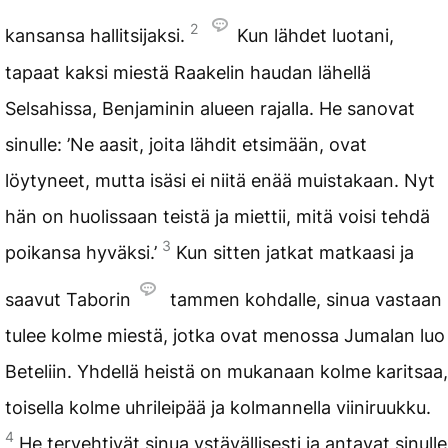
2
kansansa hallitsijaksi.
Kun lähdet luotani,
tapaat kaksi miestä Raakelin haudan lähellä
Selsahissa, Benjaminin alueen rajalla. He sanovat
sinulle: ’Ne aasit, joita lähdit etsimään, ovat
löytyneet, mutta isäsi ei niitä enää muistakaan. Nyt
hän on huolissaan teistä ja miettii, mitä voisi tehdä
3
poikansa hyväksi.’
Kun sitten jatkat matkaasi ja
saavut Taborin
tammen kohdalle, sinua vastaan
tulee kolme miestä, jotka ovat menossa Jumalan luo
Beteliin. Yhdellä heistä on mukanaan kolme karitsaa,
toisella kolme uhrileipää ja kolmannella viiniruukku.
4
He tervehtivät sinua ystävällisesti ja antavat sinulle