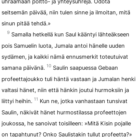
uhraamaan poltto- ja yhteysuhreja. Odota
seitsemän päivää, niin tulen sinne ja ilmoitan, mitä
sinun pitää tehdä.»
9
Samalla hetkellä kun Saul kääntyi lähteäkseen
pois Samuelin luota, Jumala antoi hänelle uuden
sydämen, ja kaikki nämä ennusmerkit toteutuivat
10
samana päivänä.
Saulin saapuessa Gebaan
profeettajoukko tuli häntä vastaan ja Jumalan henki
valtasi hänet, niin että hänkin joutui hurmoksiin ja
11
liittyi heihin.
Kun ne, jotka vanhastaan tunsivat
Saulin, näkivät hänet hurmostilassa profeettojen
joukossa, he sanoivat toisilleen: »Mitä Kisin pojalle
on tapahtunut? Onko Saulistakin tullut profeetta?»