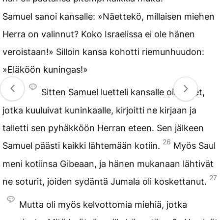
Samuel sanoi kansalle: »Näettekö, millaisen miehen
Herra on valinnut? Koko Israelissa ei ole hänen
veroistaan!» Silloin kansa kohotti riemunhuudon:
»Eläköön kuningas!»
25
Sitten Samuel luetteli kansalle oikeudet,
jotka kuuluivat kuninkaalle, kirjoitti ne kirjaan ja
talletti sen pyhäkköön Herran eteen. Sen jälkeen
26
Samuel päästi kaikki lähtemään kotiin.
Myös Saul
meni kotiinsa Gibeaan, ja hänen mukanaan lähtivät
27
ne soturit, joiden sydäntä Jumala oli koskettanut.
Mutta oli myös kelvottomia miehiä, jotka