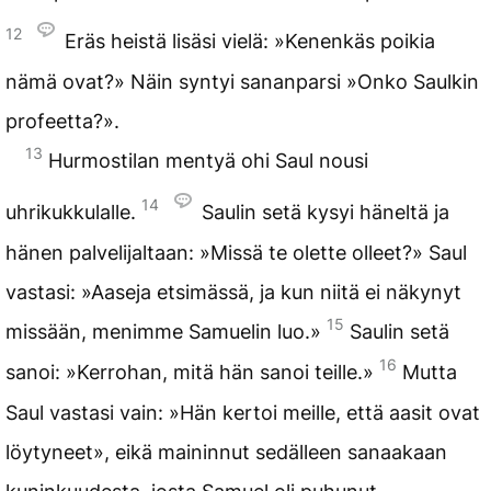
12
Eräs heistä lisäsi vielä: »Kenenkäs poikia
nämä ovat?» Näin syntyi sananparsi »Onko Saulkin
profeetta?».
13
Hurmostilan mentyä ohi Saul nousi
14
uhrikukkulalle.
Saulin setä kysyi häneltä ja
hänen palvelijaltaan: »Missä te olette olleet?» Saul
vastasi: »Aaseja etsimässä, ja kun niitä ei näkynyt
15
missään, menimme Samuelin luo.»
Saulin setä
16
sanoi: »Kerrohan, mitä hän sanoi teille.»
Mutta
Saul vastasi vain: »Hän kertoi meille, että aasit ovat
löytyneet», eikä maininnut sedälleen sanaakaan