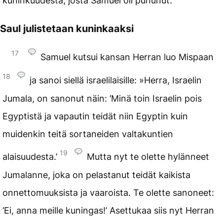
kuninkuudesta, josta Samuel oli puhunut.
Saul julistetaan kuninkaaksi
17
Samuel kutsui kansan Herran luo Mispaan
18
ja sanoi siellä israelilaisille: »Herra, Israelin
Jumala, on sanonut näin: ’Minä toin Israelin pois
Egyptistä ja vapautin teidät niin Egyptin kuin
muidenkin teitä sortaneiden valtakuntien
19
alaisuudesta.’
Mutta nyt te olette hylänneet
Jumalanne, joka on pelastanut teidät kaikista
onnettomuuksista ja vaaroista. Te olette sanoneet:
’Ei, anna meille kuningas!’ Asettukaa siis nyt Herran