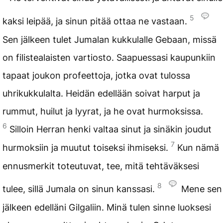
5
kaksi leipää, ja sinun pitää ottaa ne vastaan.
Sen jälkeen tulet Jumalan kukkulalle Gebaan, missä
on filistealaisten vartiosto. Saapuessasi kaupunkiin
tapaat joukon profeettoja, jotka ovat tulossa
uhrikukkulalta. Heidän edellään soivat harput ja
rummut, huilut ja lyyrat, ja he ovat hurmoksissa.
6
Silloin Herran henki valtaa sinut ja sinäkin joudut
7
hurmoksiin ja muutut toiseksi ihmiseksi.
Kun nämä
ennusmerkit toteutuvat, tee, mitä tehtäväksesi
8
tulee, sillä Jumala on sinun kanssasi.
Mene sen
jälkeen edelläni Gilgaliin. Minä tulen sinne luoksesi