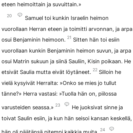
eteen heimoittain ja suvuittain.»
20
Samuel toi kunkin Israelin heimon
vuorollaan Herran eteen ja toimitti arvonnan, ja arpa
21
osui Benjaminin heimoon.
Sitten hän toi esiin
vuorollaan kunkin Benjaminin heimon suvun, ja arpa
osui Matrin sukuun ja siinä Sauliin, Kisin poikaan. He
22
etsivät Saulia mutta eivät löytäneet.
Silloin he
vielä kysyivät Herralta: »Onko se mies jo tullut
tänne?» Herra vastasi: »Tuolla hän on, piilossa
23
varusteiden seassa.»
He juoksivat sinne ja
toivat Saulin esiin, ja kun hän seisoi kansan keskellä,
24
hän oli päätänsä pitempi kaikkia muita.