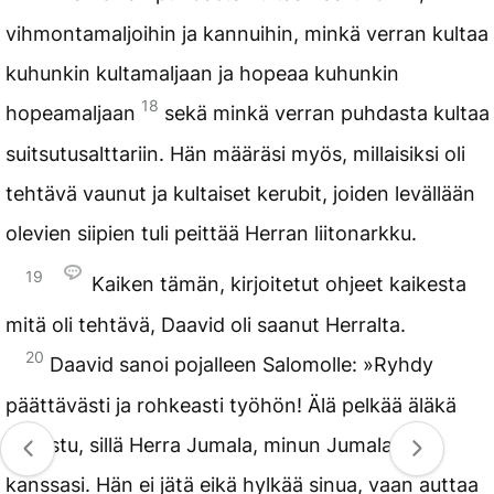
vihmontamaljoihin ja kannuihin, minkä verran kultaa
kuhunkin kultamaljaan ja hopeaa kuhunkin
18
hopeamaljaan
sekä minkä verran puhdasta kultaa
suitsutusalttariin. Hän määräsi myös, millaisiksi oli
tehtävä vaunut ja kultaiset kerubit, joiden levällään
olevien siipien tuli peittää Herran liitonarkku.
19
Kaiken tämän, kirjoitetut ohjeet kaikesta
mitä oli tehtävä, Daavid oli saanut Herralta.
20
Daavid sanoi pojalleen Salomolle: »Ryhdy
päättävästi ja rohkeasti työhön! Älä pelkää äläkä
lannistu, sillä Herra Jumala, minun Jumalani, on
kanssasi. Hän ei jätä eikä hylkää sinua, vaan auttaa