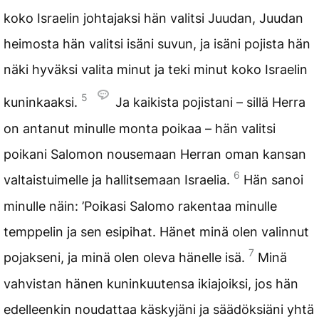
koko Israelin johtajaksi hän valitsi Juudan, Juudan
heimosta hän valitsi isäni suvun, ja isäni pojista hän
näki hyväksi valita minut ja teki minut koko Israelin
5
kuninkaaksi.
Ja kaikista pojistani – sillä Herra
on antanut minulle monta poikaa – hän valitsi
poikani Salomon nousemaan Herran oman kansan
6
valtaistuimelle ja hallitsemaan Israelia.
Hän sanoi
minulle näin: ’Poikasi Salomo rakentaa minulle
temppelin ja sen esipihat. Hänet minä olen valinnut
7
pojakseni, ja minä olen oleva hänelle isä.
Minä
vahvistan hänen kuninkuutensa ikiajoiksi, jos hän
edelleenkin noudattaa käskyjäni ja säädöksiäni yhtä