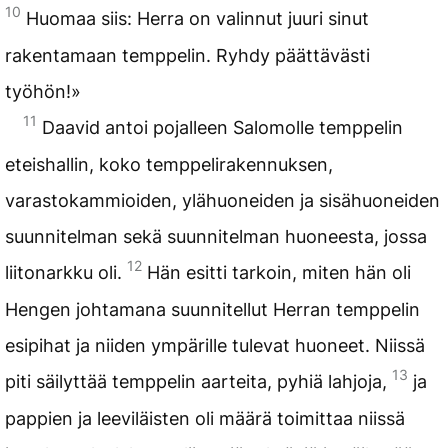
10
Huomaa siis: Herra on valinnut juuri sinut
rakentamaan temppelin. Ryhdy päättävästi
työhön!»
11
Daavid antoi pojalleen Salomolle temppelin
eteishallin, koko temppelirakennuksen,
varastokammioiden, ylähuoneiden ja sisähuoneiden
suunnitelman sekä suunnitelman huoneesta, jossa
12
liitonarkku oli.
Hän esitti tarkoin, miten hän oli
Hengen johtamana suunnitellut Herran temppelin
esipihat ja niiden ympärille tulevat huoneet. Niissä
13
piti säilyttää temppelin aarteita, pyhiä lahjoja,
ja
pappien ja leeviläisten oli määrä toimittaa niissä