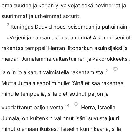
omaisuuden ja karjan ylivalvojat sekä hoviherrat ja
suurimmat ja urheimmat soturit.
2
Kuningas Daavid nousi seisomaan ja puhui näin:
»Veljeni ja kansani, kuulkaa minua! Aikomukseni oli
rakentaa temppeli Herran liitonarkun asuinsijaksi ja
meidän Jumalamme valtaistuimen jalkakorokkeeksi,
3
ja olin jo alkanut valmistella rakentamista.
Mutta Jumala sanoi minulle: ’Sinä et saa rakentaa
minulle temppeliä, sillä olet sotinut paljon ja
4
vuodattanut paljon verta.’
Herra, Israelin
Jumala, on kuitenkin valinnut isäni suvusta juuri
minut olemaan ikuisesti Israelin kuninkaana, sillä