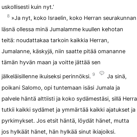
uskollisesti kuin nyt.’
8
»Ja nyt, koko Israelin, koko Herran seurakunnan
läsnä ollessa minä Jumalamme kuullen kehotan
teitä: noudattakaa tarkoin kaikkia Herran,
Jumalanne, käskyjä, niin saatte pitää omananne
tämän hyvän maan ja voitte jättää sen
9
jälkeläisillenne ikuiseksi perinnöksi.
Ja sinä,
poikani Salomo, opi tuntemaan isäsi Jumala ja
palvele häntä alttiisti ja koko sydämestäsi, sillä Herra
tutkii kaikki sydämet ja ymmärtää kaikki ajatukset ja
pyrkimykset. Jos etsit häntä, löydät hänet, mutta
jos hylkäät hänet, hän hylkää sinut ikiajoiksi.