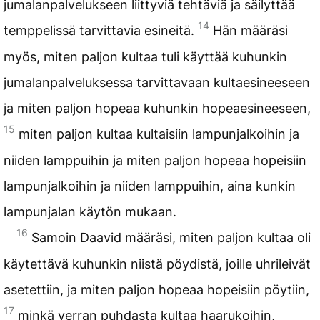
jumalanpalvelukseen liittyviä tehtäviä ja säilyttää
14
temppelissä tarvittavia esineitä.
Hän määräsi
myös, miten paljon kultaa tuli käyttää kuhunkin
jumalanpalveluksessa tarvittavaan kultaesineeseen
ja miten paljon hopeaa kuhunkin hopeaesineeseen,
15
miten paljon kultaa kultaisiin lampunjalkoihin ja
niiden lamppuihin ja miten paljon hopeaa hopeisiin
lampunjalkoihin ja niiden lamppuihin, aina kunkin
lampunjalan käytön mukaan.
16
Samoin Daavid määräsi, miten paljon kultaa oli
käytettävä kuhunkin niistä pöydistä, joille uhrileivät
asetettiin, ja miten paljon hopeaa hopeisiin pöytiin,
17
minkä verran puhdasta kultaa haarukoihin,