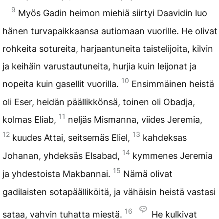
9
Myös Gadin heimon miehiä siirtyi Daavidin luo
hänen turvapaikkaansa autiomaan vuorille. He olivat
rohkeita sotureita, harjaantuneita taistelijoita, kilvin
ja keihäin varustautuneita, hurjia kuin leijonat ja
10
nopeita kuin gasellit vuorilla.
Ensimmäinen heistä
oli Eser, heidän päällikkönsä, toinen oli Obadja,
11
kolmas Eliab,
neljäs Mismanna, viides Jeremia,
12
13
kuudes Attai, seitsemäs Eliel,
kahdeksas
14
Johanan, yhdeksäs Elsabad,
kymmenes Jeremia
15
ja yhdestoista Makbannai.
Nämä olivat
gadilaisten sotapäälliköitä, ja vähäisin heistä vastasi
16
sataa, vahvin tuhatta miestä.
He kulkivat