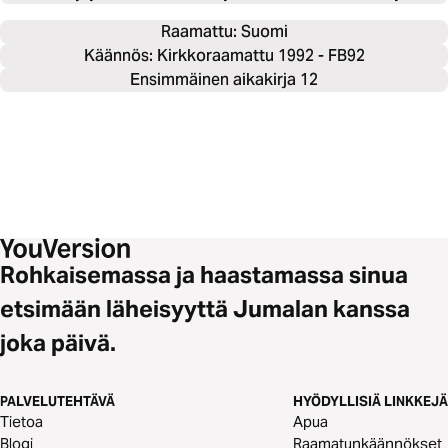
Raamattu: 
Suomi
Käännös: Kirkkoraamattu 1992 - FB92
Ensimmäinen aikakirja 12
Rohkaisemassa ja haastamassa sinua
etsimään läheisyyttä Jumalan kanssa
joka päivä.
PALVELUTEHTÄVÄ
HYÖDYLLISIÄ LINKKEJÄ
Tietoa
Apua
Blogi
Raamatunkäännökset