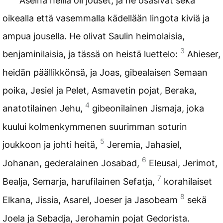
Aseina heillä oli jouset, ja he osasivat sekä
oikealla että vasemmalla kädellään lingota kiviä ja
ampua jousella. He olivat Saulin heimolaisia,
3
benjaminilaisia, ja tässä on heistä luettelo:
Ahieser,
heidän päällikkönsä, ja Joas, gibealaisen Semaan
poika, Jesiel ja Pelet, Asmavetin pojat, Beraka,
4
anatotilainen Jehu,
gibeonilainen Jismaja, joka
kuului kolmenkymmenen suurimman soturin
5
joukkoon ja johti heitä,
Jeremia, Jahasiel,
6
Johanan, gederalainen Josabad,
Eleusai, Jerimot,
7
Bealja, Semarja, harufilainen Sefatja,
korahilaiset
8
Elkana, Jissia, Asarel, Joeser ja Jasobeam
sekä
Joela ja Sebadja, Jerohamin pojat Gedorista.