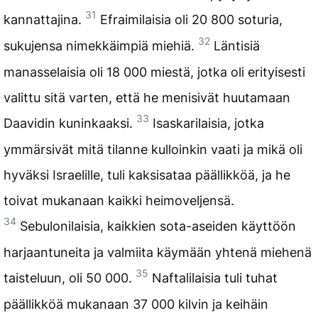
31
kannattajina.
Efraimilaisia oli 20 800 soturia,
32
sukujensa nimekkäimpiä miehiä.
Läntisiä
manasselaisia oli 18 000 miestä, jotka oli erityisesti
valittu sitä varten, että he menisivät huutamaan
33
Daavidin kuninkaaksi.
Isaskarilaisia, jotka
ymmärsivät mitä tilanne kulloinkin vaati ja mikä oli
hyväksi Israelille, tuli kaksisataa päällikköä, ja he
toivat mukanaan kaikki heimoveljensä.
34
Sebulonilaisia, kaikkien sota-aseiden käyttöön
harjaantuneita ja valmiita käymään yhtenä miehenä
35
taisteluun, oli 50 000.
Naftalilaisia tuli tuhat
päällikköä mukanaan 37 000 kilvin ja keihäin