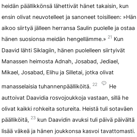
heidän päällikkönsä lähettivät hänet takaisin, kun
ensin olivat neuvotelleet ja sanoneet toisilleen: »Hän
aikoo siirtyä jälleen herransa Saulin puolelle ja ostaa
21
hänen suosionsa meidän hengellämme.»
Kun
Daavid lähti Siklagiin, hänen puolelleen siirtyivät
Manassen heimosta Adnah, Josabad, Jediael,
Mikael, Josabad, Elihu ja Silletai, jotka olivat
22
manasselaisia tuhannenpäälliköitä.
He
auttoivat Daavidia rosvojoukkoja vastaan, sillä he
olivat kaikki rohkeita sotureita. Heistä tuli sotaväen
23
päälliköitä,
kun Daavidin avuksi tuli päivä päivältä
lisää väkeä ja hänen joukkonsa kasvoi tavattomasti.