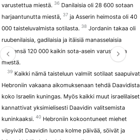
36
varustettua miestä.
Danilaisia oli 28 600 sotaan
37
harjaantunutta miestä,
ja Asserin heimosta oli 40
38
000 taisteluvalmista sotilasta.
Jordanin takaa oli
ruubenilaisia, gadilaisia ja itäisiä manasselaisia
yhteensä 120 000 kaikin sota-asein varustettua
miestä.
39
Kaikki nämä taisteluun valmiit sotilaat saapuivat
Hebroniin vakaana aikomuksenaan tehdä Daavidista
koko Israelin kuningas. Myös kaikki muut israelilaiset
kannattivat yksimielisesti Daavidin valitsemista
40
kuninkaaksi.
Hebroniin kokoontuneet miehet
viipyivät Daavidin luona kolme päivää, söivät ja