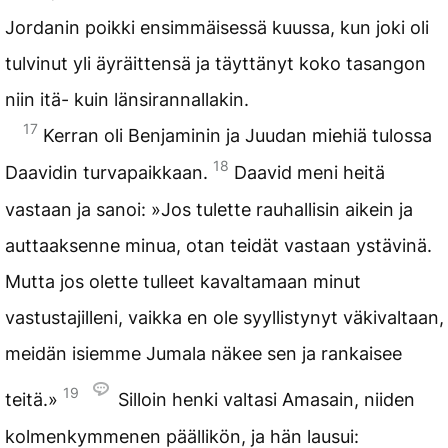
Jordanin poikki ensimmäisessä kuussa, kun joki oli
tulvinut yli äyräittensä ja täyttänyt koko tasangon
niin itä- kuin länsirannallakin.
17
Kerran oli Benjaminin ja Juudan miehiä tulossa
18
Daavidin turvapaikkaan.
Daavid meni heitä
vastaan ja sanoi: »Jos tulette rauhallisin aikein ja
auttaaksenne minua, otan teidät vastaan ystävinä.
Mutta jos olette tulleet kavaltamaan minut
vastustajilleni, vaikka en ole syyllistynyt väkivaltaan,
meidän isiemme Jumala näkee sen ja rankaisee
19
teitä.»
Silloin henki valtasi Amasain, niiden
kolmenkymmenen päällikön, ja hän lausui: