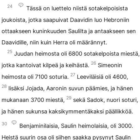
24
Tässä on luettelo niistä sotakelpoisista
joukoista, jotka saapuivat Daavidin luo Hebroniin
ottaakseen kuninkuuden Saulilta ja antaakseen sen
Daavidille, niin kuin Herra oli määrännyt.
25
Juudan heimosta oli 6800 sotakelpoista miestä,
26
jotka kantoivat kilpeä ja keihästä.
Simeonin
27
heimosta oli 7100 soturia.
Leeviläisiä oli 4600,
28
lisäksi Jojada, Aaronin suvun päämies, ja hänen
29
mukanaan 3700 miestä,
sekä Sadok, nuori soturi,
ja hänen sukunsa kaksikymmentäkaksi päällikköä.
30
Benjaminilaisia, Saulin heimolaisia, oli 3000.
Heistä suurin osa oli siihen saakka pysynyt Saulin