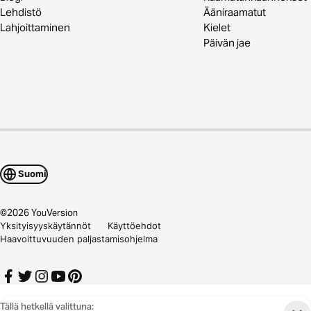
Lehdistö
Ääniraamatut
Lahjoittaminen
Kielet
Päivän jae
Suomi
©
2026
YouVersion
Yksityisyyskäytännöt
Käyttöehdot
Haavoittuvuuden paljastamisohjelma
Tällä hetkellä valittuna: