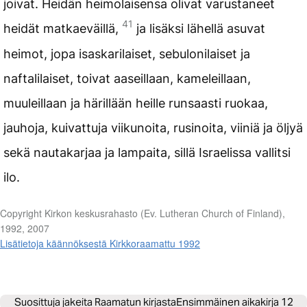
joivat. Heidän heimolaisensa olivat varustaneet
41
heidät matkaeväillä,
ja lisäksi lähellä asuvat
heimot, jopa isaskarilaiset, sebulonilaiset ja
naftalilaiset, toivat aaseillaan, kameleillaan,
muuleillaan ja härillään heille runsaasti ruokaa,
jauhoja, kuivattuja viikunoita, rusinoita, viiniä ja öljyä
sekä nautakarjaa ja lampaita, sillä Israelissa vallitsi
ilo.
Copyright Kirkon keskusrahasto (Ev. Lutheran Church of Finland),
1992, 2007
Lisätietoja käännöksestä Kirkkoraamattu 1992
Suosittuja jakeita Raamatun kirjasta
Ensimmäinen aikakirja 12