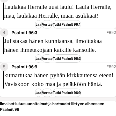
Laulakaa Herralle uusi laulu! Laula Herralle,
maa, laulakaa Herralle, maan asukkaat!
Jaa
Vertaa
Tutki Psalmit 96:1
4
Psalmit 96:3
FB92
Julistakaa hänen kunniaansa, ilmoittakaa
hänen ihmetekojaan kaikille kansoille.
Jaa
Vertaa
Tutki Psalmit 96:3
5
Psalmit 96:9
FB92
kumartukaa hänen pyhän kirkkautensa eteen!
Vaviskoon koko maa ja pelätköön häntä.
Jaa
Vertaa
Tutki Psalmit 96:9
Ilmaiset lukusuunnitelmat ja hartaudet liittyen aiheeseen
Psalmit 96