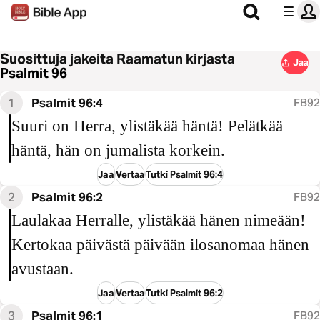
Suosittuja jakeita Raamatun kirjasta
Jaa
Psalmit 96
1
Psalmit 96:4
FB92
Suuri on Herra, ylistäkää häntä! Pelätkää
häntä, hän on jumalista korkein.
Jaa
Vertaa
Tutki Psalmit 96:4
2
Psalmit 96:2
FB92
Laulakaa Herralle, ylistäkää hänen nimeään!
Kertokaa päivästä päivään ilosanomaa hänen
avustaan.
Jaa
Vertaa
Tutki Psalmit 96:2
3
Psalmit 96:1
FB92