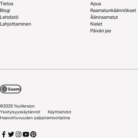
Tietoa
Apua
Blogi
Raamatunkäännökset
Lehdistö
Ääniraamatut
Lahjoittaminen
Kielet
Päivän jae
Suomi
©
2026
YouVersion
Yksityisyyskäytännöt
Käyttöehdot
Haavoittuvuuden paljastamisohjelma