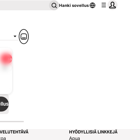
Hanki sovellus
Jaa
1x
llus
LVELUTEHTÄVÄ
HYÖDYLLISIÄ LINKKEJÄ
toa
Apua