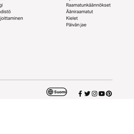
gi
Raamatunkäännökset
distö
Ääniraamatut
joittaminen
Kielet
Päivän jae
Suomi