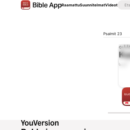
Raamattu
Suunnitelmat
Videot
Psalmit 23
ÄÄ
Ku
0:00