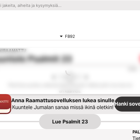
FB92
NIRAAMATTU
untele
Psalmit 23
0:00
Tämä luku puuttuu valitusta käännöksestä. Valitse jokin muu luku tai
eri käännös.
Anna Raamattusovelluksen lukea sinulle
Hanki sove
Kuuntele Jumalan sanaa missä ikinä oletkin!
Lue
Psalmit 23
PA
Tie