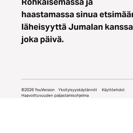
Rohkaisemassa ja
haastamassa sinua etsimää
läheisyyttä Jumalan kanssa
joka päivä.
©
2026
YouVersion
Yksityisyyskäytännöt
Käyttöehdot
Haavoittuvuuden paljastamisohjelma