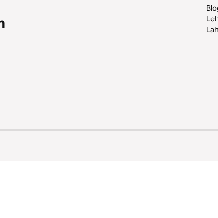
Blo
Leh
n
Lah