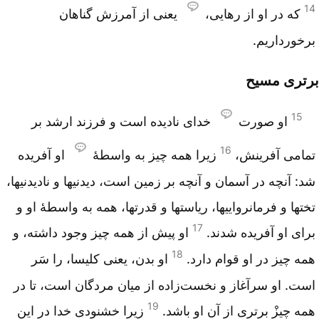
14
که در او از رهایی،
یعنی از آمرزش گناهان
برخورداریم.
برتری مسیح
15
او صورت
خدای نادیده است و فرزند ارشد بر
16
تمامی آفرینش،
زیرا همه چیز به واسطۀ
او آفریده
شد: آنچه در آسمان و آنچه بر زمین است، دیدنیها و نادیدنیها،
تختها و فرمانرواییها، ریاستها و قدرتها، همه به واسطۀ او و
17
برای او آفریده شدند.
او پیش از همه چیز وجود داشته، و
18
همه چیز در او قوام دارد.
او بدن، یعنی کلیسا، را سَر
است. او سرآغاز و نخست‌زاده از میان مردگان است، تا در
19
همه چیزْ برتری از آن او باشد.
زیرا خشنودی خدا در این