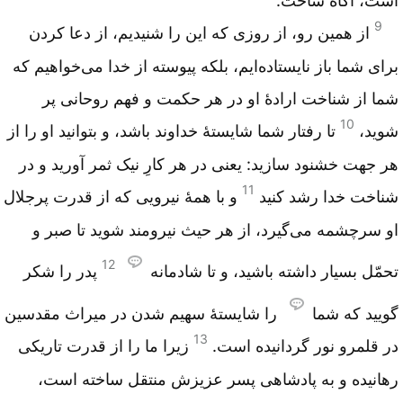
است، آگاه ساخت.
9
از همین رو، از روزی که این را شنیدیم، از دعا کردن
برای شما باز نایستاده‌ایم، بلکه پیوسته از خدا می‌خواهیم که
شما از شناخت ارادۀ او در هر حکمت و فهم روحانی پر
10
شوید،
تا رفتار شما شایستۀ خداوند باشد، و بتوانید او را از
هر جهت خشنود سازید: یعنی در هر کارِ نیک ثمر آورید و در
11
شناخت خدا رشد کنید
و با همۀ نیرویی که از قدرت پرجلال
او سرچشمه می‌گیرد، از هر حیث نیرومند شوید تا صبر و
12
تحمّل بسیار داشته باشید، و تا شادمانه
پدر را شکر
گویید که شما
را شایستۀ سهیم شدن در میراث مقدسین
13
در قلمرو نور گردانیده است.
زیرا ما را از قدرت تاریکی
رهانیده و به پادشاهی پسر عزیزش منتقل ساخته است،