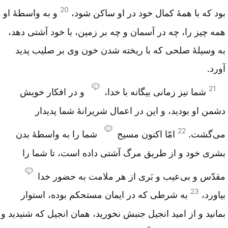
20
بود که با همۀ کمال خود در او ساکن شود،
و به واسطۀ او
همه چیز را، چه در آسمان و چه بر زمین، با خود آشتی دهد،
به وسیلۀ صلحی که با ریخته شدن خون وی بر صلیب پدید
آورد.
21
شما نیز زمانی بیگانه با خدا،
و در افکار خویش
دشمن او بودید، و این در اعمال شریرانۀ شما پدیدار
22
می‌گشت.
امّا اکنون مسیح
شما را به واسطۀ بدن
بشری خود و از طریق مرگ آشتی داده است، تا شما را
مقدّس و بی‌عیب و بَری از هر ملامت به حضور خدا
23
بیاورد،
به شرطی که در ایمان مستحکم بوده، استوار
بمانید و از امید انجیل جنبش نخورید، همان انجیل که شنیدید و