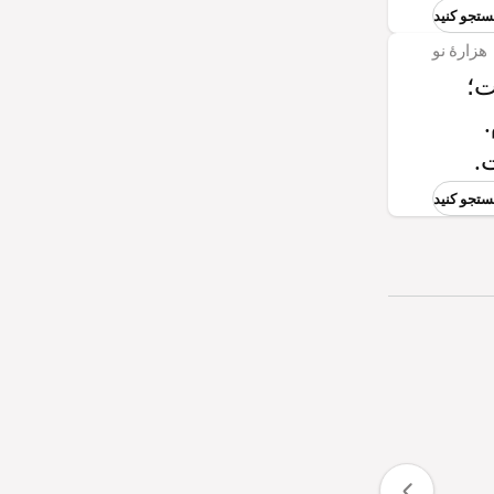
هزارۀ نو
ت؛
.