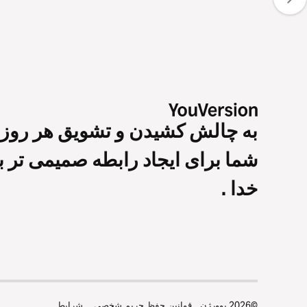
به چالش کشیدن و تشویق هر روز
شما برای ایجاد رابطه صمیمی تر با
خدا .
©
2026
یوورژن
قوانین حفظ حریم شخصی
شرايط