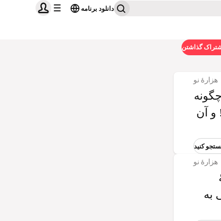
دانلود برنامه
شتراک گذاشتن
هزارۀ نو
چگونه
و آن
هزارۀ نو
 به