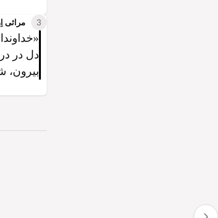
3
مراثی اِرمی
«خداوندا،
دل در درو
بیرون، ش