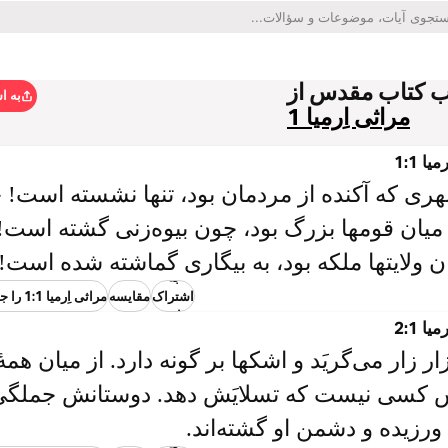
ب کتاب مقدس از
به ا
مراثی اِرمیا 1
ا 1:1
ری که آکنده از مردمان بود، تنها نشسته است! 
 میان قومها بزرگ بود، چون بیوه‌زنی گشته است! 
ن ولایتها ملکه بود، به بیگاری گماشته شده است!
به
اشتراک
مقایسه
مراثی اِرمیا 1:1 را جستجو کنید
گذاشتن
ا 2:1
ار زار می‌گریَد و اشکها بر گونه دارد. از میان همۀ
 کسی نیست که تسلایَش دهد. دوستانش جملگی
ورزیده‌ و دشمن او گشته‌اند.
به