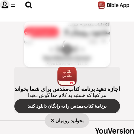
«کتاب‌مقدس» صوتی
بشنويد
رومیان 3
به اشتراک گذاشتن
1x
0:00
0:00
New Millenium Version
© Elam Ministries 2011
اجازه دهید برنامه کتاب‌مقدس برای شما بخواند
هر کجا که هستید به کلام خدا گوش دهید!
برنامهٔ کتاب‌مقدس را به رایگان دانلود کنید
بخوانید
رومیان 3