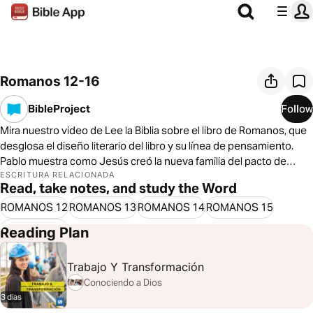
Romanos 12-16
BibleProject
Follow
Mira nuestro video de Lee la Biblia sobre el libro de Romanos, que
desglosa el diseño literario del libro y su línea de pensamiento.
Pablo muestra como Jesús creó la nueva familia del pacto de
Abraham a través de su muerte, resurrección y del envío del
ESCRITURA RELACIONADA
Read, take notes, and study the Word
Espíritu.
ROMANOS 12
ROMANOS 13
ROMANOS 14
ROMANOS 15
ROMANOS 16
Reading Plan
Trabajo Y Transformación
Conociendo a Dios
3 dias