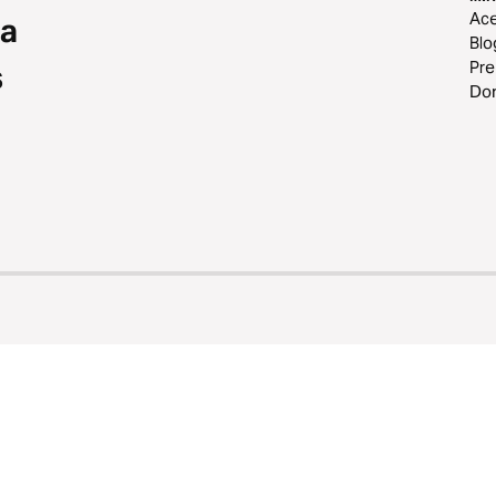
Ace
 a
Blo
Pr
s
Do