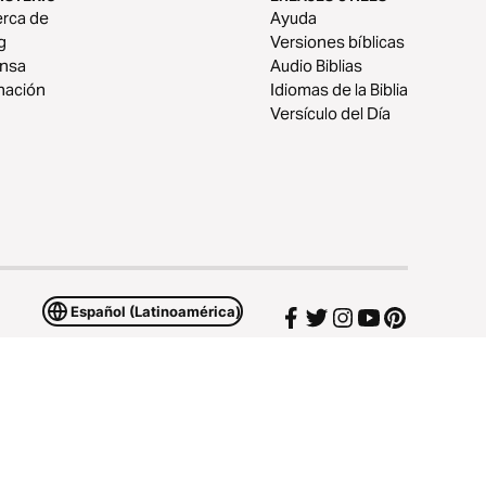
rca de
Ayuda
g
Versiones bíblicas
ensa
Audio Biblias
nación
Idiomas de la Biblia
Versículo del Día
Español (Latinoamérica)