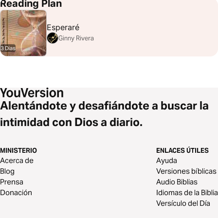
SAN JUAN 14:15-16
Reading Plan
Esperaré
Ginny Rivera
3 Dias
Alentándote y desafiándote a buscar la
intimidad con Dios a diario.
MINISTERIO
ENLACES ÚTILES
Acerca de
Ayuda
Blog
Versiones bíblicas
Prensa
Audio Biblias
Donación
Idiomas de la Biblia
Versículo del Día