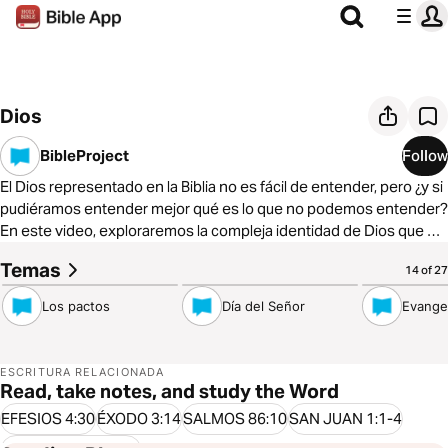
Dios
BibleProject
Follow
El Dios representado en la Biblia no es fácil de entender, pero ¿y si
pudiéramos entender mejor qué es lo que no podemos entender?
En este video, exploraremos la compleja identidad de Dios que se
muestra en la historia de la Biblia, y (¡sorpresa!) todo esto conduce
Temas
5:52
6:24
4:59
14 of 27
a Jesús.
Los pactos
Día del Señor
Evangel
ESCRITURA RELACIONADA
Read, take notes, and study the Word
EFESIOS 4:30
ÉXODO 3:14
SALMOS 86:10
SAN JUAN 1:1-4