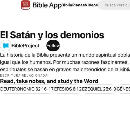
Biblia
Planes
Videos
El Satán y los demonios
BibleProject
Follow
La historia de la Biblia presenta un mundo espiritual pobla
igual que los humanos. Por muchas razones fascinantes
espirituales se basan en graves malentendidos de la Bibl
nuevamente mientras aprendemos sobre los poderes del mal 
ESCRITURA RELACIONADA
Read, take notes, and study the Word
DEUTERONOMIO 32:16-17
EFESIOS 6:12
EZEQUIEL 28:6-9
GÉNES