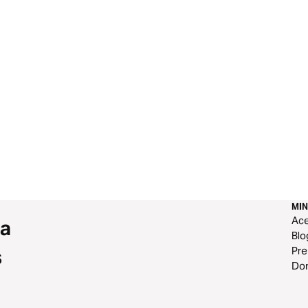
MIN
Ace
 a
Blo
Pr
s
Do