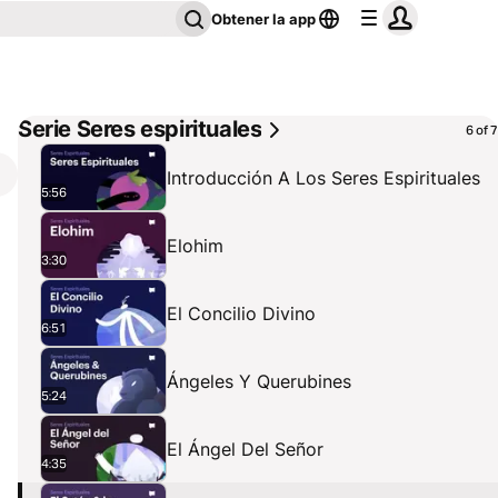
Obtener la app
Serie Seres espirituales
6 of 7
Introducción A Los Seres Espirituales
5:56
Elohim
3:30
El Concilio Divino
6:51
Ángeles Y Querubines
5:24
El Ángel Del Señor
4:35