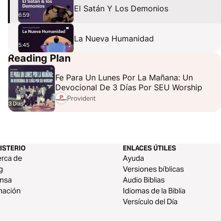
El Satán Y Los Demonios
6:59
La Nueva Humanidad
5:45
Reading Plan
Fe Para Un Lunes Por La Mañana: Un
Devocional De 3 Días Por SEU Worship
Provident
3 Dias
ISTERIO
ENLACES ÚTILES
rca de
Ayuda
g
Versiones bíblicas
ensa
Audio Biblias
nación
Idiomas de la Biblia
Versículo del Día