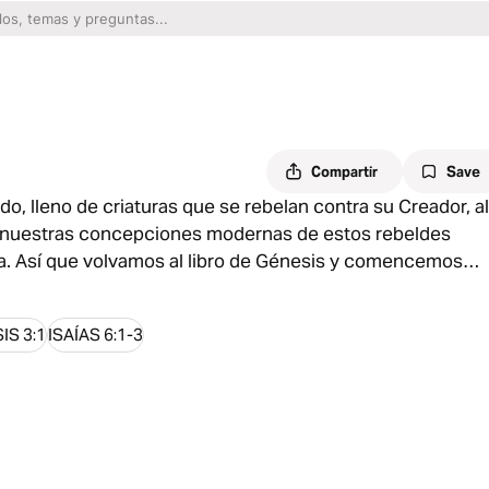
Compartir
Save
do, lleno de criaturas que se rebelan contra su Creador, al
, nuestras concepciones modernas de estos rebeldes
ia. Así que volvamos al libro de Génesis y comencemos
espiritual en la historia de la Biblia.
IS 3:1
ISAÍAS 6:1-3