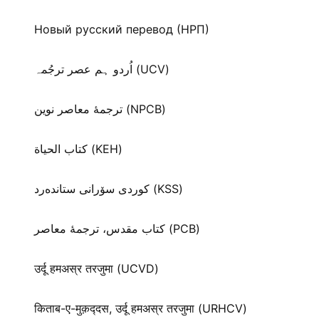
Новый русский перевод (НРП)
اُردو ہم عصر ترجُمہ (UCV)
ترجمۀ معاصر نوین (NPCB)
كتاب الحياة (KEH)
كوردی سۆرانی ستانده‌رد (KSS)
کتاب مقدس، ترجمۀ معاصر (PCB)
उर्दू हमअस्र तरजुमा (UCVD)
किताब-ए-मुक़द्‍दस, उर्दू हमअस्र तरजुमा (URHCV)