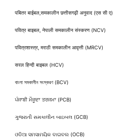
पबितर बाईबल,समकालीन छत्तीसगढ़ी अनुवाद (एस सी ए)
पवित्र बाइबल, नेपाली समकालीन संस्करण (NCV)
पवित्रशास्त्र, मराठी समकालीन आवृत्ती (MRCV)
सरल हिन्दी बाइबल (HCV)
বাংলা সমকালীন সংস্করণ (BCV)
ਪੰਜਾਬੀ ਮੌਜੂਦਾ ਤਰਜਮਾ (PCB)
ગુજરાતી સમકાલીન બાઇબલ (GCB)
ଓଡିଆ ସମସାମୟିକ ବାଇବଲ (OCB)