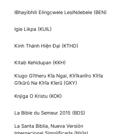
IBhayibhili Elingcwele LesiNdebele (BEN)
Igie Likpa (KUIL)
Kinh Thánh Hiện Đại (KTHD)
Kitab Kehidupan (KKH)
Kiugo Gĩtheru Kĩa Ngai, Kĩrĩkanĩro Kĩrĩa
Gĩkũrũ Na Kĩrĩa Kĩerũ (GKY)
Knjiga O Kristu (KOK)
La Bible du Semeur 2015 (BDS)
La Santa Biblia, Nueva Versión
Internacional Simplificada (NVIs)