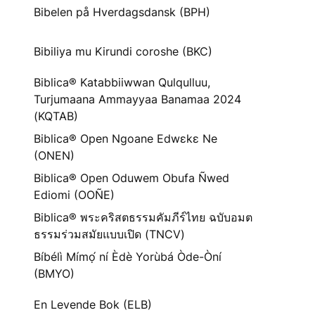
Bibelen på Hverdagsdansk (BPH)
Bibiliya mu Kirundi coroshe (BKC)
Biblica® Katabbiiwwan Qulqulluu,
Turjumaana Ammayyaa Banamaa 2024
(KQTAB)
Biblica® Open Ngoane Edwɛkɛ Ne
(ONEN)
Biblica® Open Oduwem Obufa Ñwed
Ediomi (OOÑE)
Biblica® พระคริสตธรรมคัมภีร์ไทย ฉบับอมต
ธรรมร่วมสมัยแบบเปิด (TNCV)
Bíbélì Mímọ́ ní Èdè Yorùbá Òde-Òní
(BMYO)
En Levende Bok (ELB)