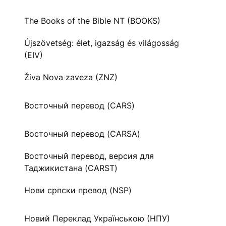
The Books of the Bible NT (BOOKS)
Újszövetség: élet, igazság és világosság
(EIV)
Živa Nova zaveza (ZNZ)
Восточный перевод (CARS)
Восточный перевод (CARSA)
Восточный перевод, версия для
Таджикистана (CARST)
Нови српски превод (NSP)
Новий Переклад Українською (НПУ)