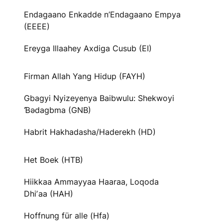
Endagaano Enkadde n’Endagaano Empya
(EEEE)
Ereyga Illaahey Axdiga Cusub (EI)
Firman Allah Yang Hidup (FAYH)
Gbagyi Nyizeyenya Baibwulu: Shekwoyi
Ɓədagbma (GNB)
Habrit Hakhadasha/Haderekh (HD)
Het Boek (HTB)
Hiikkaa Ammayyaa Haaraa, Loqoda
Dhiʼaa (HAH)
Hoffnung für alle (Hfa)