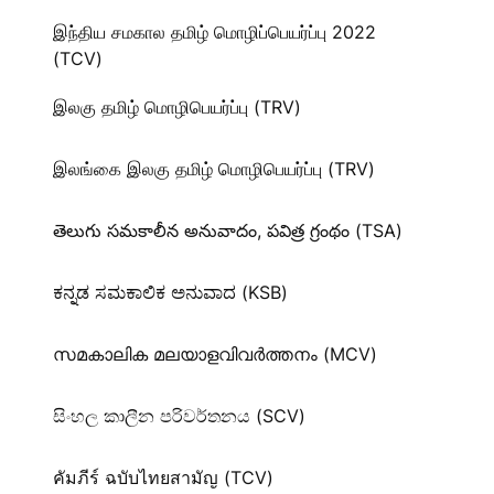
இந்திய சமகால தமிழ் மொழிப்பெயர்ப்பு 2022
(TCV)
இலகு தமிழ் மொழிபெயர்ப்பு (TRV)
இலங்கை இலகு தமிழ் மொழிபெயர்ப்பு (TRV)
తెలుగు సమకాలీన అనువాదం, పవిత్ర గ్రంథం (TSA)
ಕನ್ನಡ ಸಮಕಾಲಿಕ ಅನುವಾದ (KSB)
സമകാലിക മലയാളവിവർത്തനം (MCV)
සිංහල කාලීන පරිවර්තනය (SCV)
คัมภีร์ ฉบับไทยสามัญ (TCV)