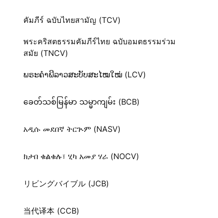
คัมภีร์ ฉบับไทยสามัญ (TCV)
พระคริสตธรรมคัมภีร์ไทย ฉบับอมตธรรมร่วม
สมัย (TNCV)
ພຣະຄຳພີລາວສະບັບສະໄໝໃໝ່ (LCV)
ခေတ်သစ်​မြန်မာ သမ္မာကျမ်း (BCB)
አዲሱ መደበኛ ትርጒም (NASV)
ክታበ ቁልቁሉ፣ ሂካ አመያ ሃራ (NOCV)
リビングバイブル (JCB)
当代译本 (CCB)