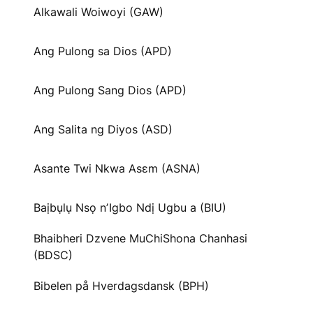
Alkawali Woiwoyi (GAW)
Ang Pulong sa Dios (APD)
Ang Pulong Sang Dios (APD)
Ang Salita ng Diyos (ASD)
Asante Twi Nkwa Asɛm (ASNA)
Baịbụlụ Nsọ nʼIgbo Ndị Ugbu a (BIU)
Bhaibheri Dzvene MuChiShona Chanhasi
(BDSC)
Bibelen på Hverdagsdansk (BPH)