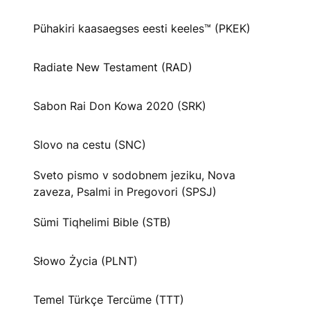
Pühakiri kaasaegses eesti keeles™ (PKEK)
Radiate New Testament (RAD)
Sabon Rai Don Kowa 2020 (SRK)
Slovo na cestu (SNC)
Sveto pismo v sodobnem jeziku, Nova
zaveza, Psalmi in Pregovori (SPSJ)
Sümi Tiqhelimi Bible (STB)
Słowo Życia (PLNT)
Temel Türkçe Tercüme (TTT)