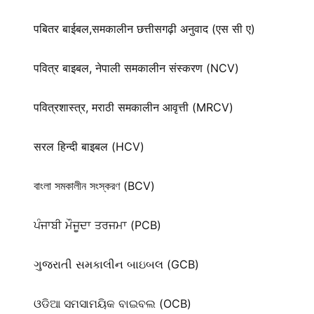
पबितर बाईबल,समकालीन छत्तीसगढ़ी अनुवाद (एस सी ए)
पवित्र बाइबल, नेपाली समकालीन संस्करण (NCV)
पवित्रशास्त्र, मराठी समकालीन आवृत्ती (MRCV)
सरल हिन्दी बाइबल (HCV)
বাংলা সমকালীন সংস্করণ (BCV)
ਪੰਜਾਬੀ ਮੌਜੂਦਾ ਤਰਜਮਾ (PCB)
ગુજરાતી સમકાલીન બાઇબલ (GCB)
ଓଡିଆ ସମସାମୟିକ ବାଇବଲ (OCB)