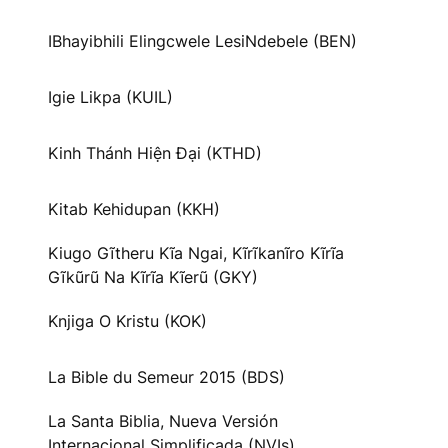
IBhayibhili Elingcwele LesiNdebele (BEN)
Igie Likpa (KUIL)
Kinh Thánh Hiện Đại (KTHD)
Kitab Kehidupan (KKH)
Kiugo Gĩtheru Kĩa Ngai, Kĩrĩkanĩro Kĩrĩa
Gĩkũrũ Na Kĩrĩa Kĩerũ (GKY)
Knjiga O Kristu (KOK)
La Bible du Semeur 2015 (BDS)
La Santa Biblia, Nueva Versión
Internacional Simplificada (NVIs)