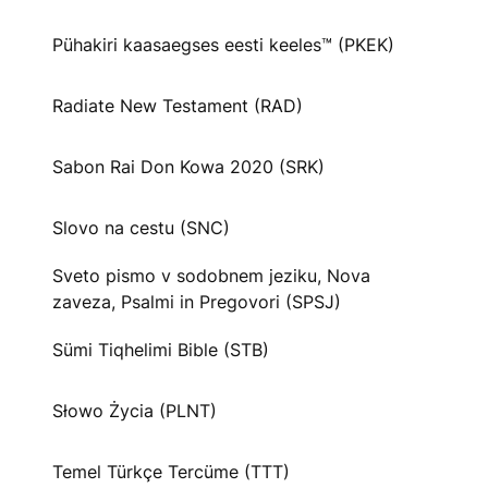
Pühakiri kaasaegses eesti keeles™ (PKEK)
Radiate New Testament (RAD)
Sabon Rai Don Kowa 2020 (SRK)
Slovo na cestu (SNC)
Sveto pismo v sodobnem jeziku, Nova
zaveza, Psalmi in Pregovori (SPSJ)
Sümi Tiqhelimi Bible (STB)
Słowo Życia (PLNT)
Temel Türkçe Tercüme (TTT)