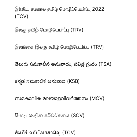
இந்திய சமகால தமிழ் மொழிப்பெயர்ப்பு 2022
(TCV)
இலகு தமிழ் மொழிபெயர்ப்பு (TRV)
இலங்கை இலகு தமிழ் மொழிபெயர்ப்பு (TRV)
తెలుగు సమకాలీన అనువాదం, పవిత్ర గ్రంథం (TSA)
ಕನ್ನಡ ಸಮಕಾಲಿಕ ಅನುವಾದ (KSB)
സമകാലിക മലയാളവിവർത്തനം (MCV)
සිංහල කාලීන පරිවර්තනය (SCV)
คัมภีร์ ฉบับไทยสามัญ (TCV)