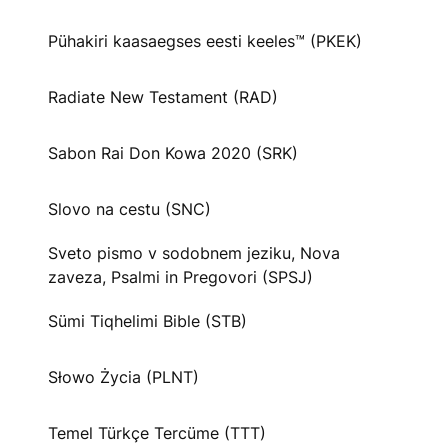
Pühakiri kaasaegses eesti keeles™ (PKEK)
Radiate New Testament (RAD)
Sabon Rai Don Kowa 2020 (SRK)
Slovo na cestu (SNC)
Sveto pismo v sodobnem jeziku, Nova
zaveza, Psalmi in Pregovori (SPSJ)
Sümi Tiqhelimi Bible (STB)
Słowo Życia (PLNT)
Temel Türkçe Tercüme (TTT)