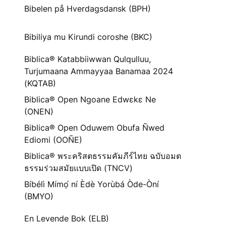
Bibelen på Hverdagsdansk (BPH)
Bibiliya mu Kirundi coroshe (BKC)
Biblica® Katabbiiwwan Qulqulluu,
Turjumaana Ammayyaa Banamaa 2024
(KQTAB)
Biblica® Open Ngoane Edwɛkɛ Ne
(ONEN)
Biblica® Open Oduwem Obufa Ñwed
Ediomi (OOÑE)
Biblica® พระคริสตธรรมคัมภีร์ไทย ฉบับอมต
ธรรมร่วมสมัยแบบเปิด (TNCV)
Bíbélì Mímọ́ ní Èdè Yorùbá Òde-Òní
(BMYO)
En Levende Bok (ELB)