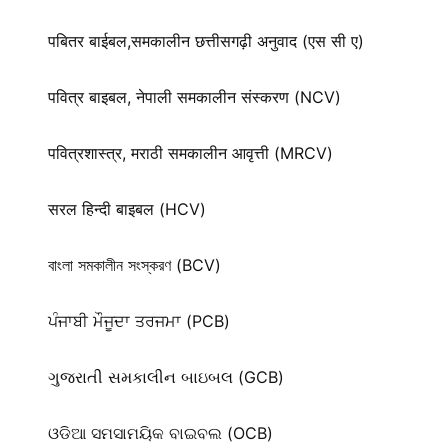
पबितर बाईबल,समकालीन छत्तीसगढ़ी अनुवाद (एस सी ए)
पवित्र बाइबल, नेपाली समकालीन संस्करण (NCV)
पवित्रशास्त्र, मराठी समकालीन आवृत्ती (MRCV)
सरल हिन्दी बाइबल (HCV)
বাংলা সমকালীন সংস্করণ (BCV)
ਪੰਜਾਬੀ ਮੌਜੂਦਾ ਤਰਜਮਾ (PCB)
ગુજરાતી સમકાલીન બાઇબલ (GCB)
ଓଡିଆ ସମସାମୟିକ ବାଇବଲ (OCB)