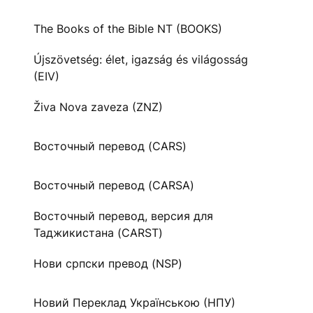
The Books of the Bible NT (BOOKS)
Újszövetség: élet, igazság és világosság
(EIV)
Živa Nova zaveza (ZNZ)
Восточный перевод (CARS)
Восточный перевод (CARSA)
Восточный перевод, версия для
Таджикистана (CARST)
Нови српски превод (NSP)
Новий Переклад Українською (НПУ)