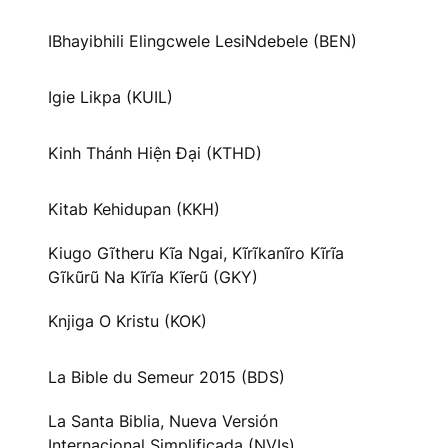
IBhayibhili Elingcwele LesiNdebele (BEN)
Igie Likpa (KUIL)
Kinh Thánh Hiện Đại (KTHD)
Kitab Kehidupan (KKH)
Kiugo Gĩtheru Kĩa Ngai, Kĩrĩkanĩro Kĩrĩa
Gĩkũrũ Na Kĩrĩa Kĩerũ (GKY)
Knjiga O Kristu (KOK)
La Bible du Semeur 2015 (BDS)
La Santa Biblia, Nueva Versión
Internacional Simplificada (NVIs)