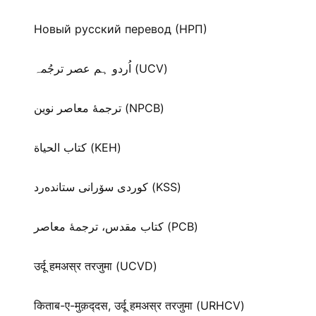
Новый русский перевод (НРП)
اُردو ہم عصر ترجُمہ (UCV)
ترجمۀ معاصر نوین (NPCB)
كتاب الحياة (KEH)
كوردی سۆرانی ستانده‌رد (KSS)
کتاب مقدس، ترجمۀ معاصر (PCB)
उर्दू हमअस्र तरजुमा (UCVD)
किताब-ए-मुक़द्‍दस, उर्दू हमअस्र तरजुमा (URHCV)