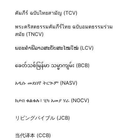
คัมภีร์ ฉบับไทยสามัญ (TCV)
พระคริสตธรรมคัมภีร์ไทย ฉบับอมตธรรมร่วม
สมัย (TNCV)
ພຣະຄຳພີລາວສະບັບສະໄໝໃໝ່ (LCV)
ခေတ်သစ်​မြန်မာ သမ္မာကျမ်း (BCB)
አዲሱ መደበኛ ትርጒም (NASV)
ክታበ ቁልቁሉ፣ ሂካ አመያ ሃራ (NOCV)
リビングバイブル (JCB)
当代译本 (CCB)