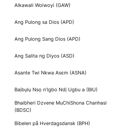
Alkawali Woiwoyi (GAW)
Ang Pulong sa Dios (APD)
Ang Pulong Sang Dios (APD)
Ang Salita ng Diyos (ASD)
Asante Twi Nkwa Asɛm (ASNA)
Baịbụlụ Nsọ nʼIgbo Ndị Ugbu a (BIU)
Bhaibheri Dzvene MuChiShona Chanhasi
(BDSC)
Bibelen på Hverdagsdansk (BPH)