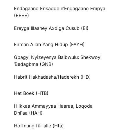
Endagaano Enkadde n’Endagaano Empya
(EEEE)
Ereyga Illaahey Axdiga Cusub (EI)
Firman Allah Yang Hidup (FAYH)
Gbagyi Nyizeyenya Baibwulu: Shekwoyi
Ɓədagbma (GNB)
Habrit Hakhadasha/Haderekh (HD)
Het Boek (HTB)
Hiikkaa Ammayyaa Haaraa, Loqoda
Dhiʼaa (HAH)
Hoffnung für alle (Hfa)