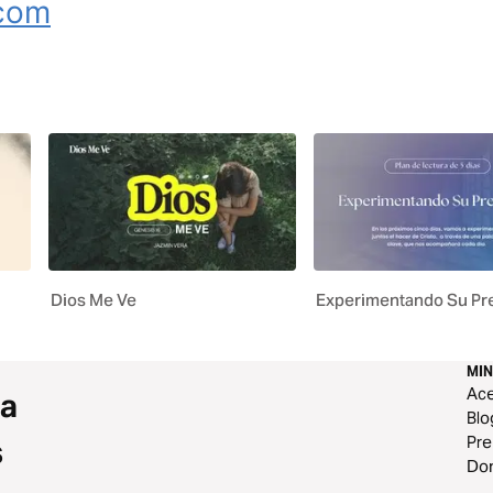
.com
Dios Me Ve
Experimentando Su Pr
MIN
Ace
 a
Blo
Pr
s
Do