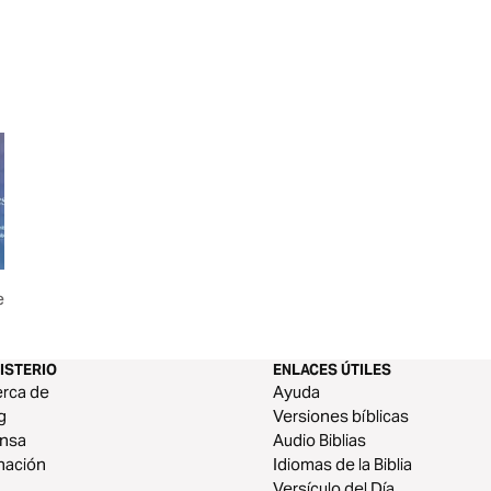
esencia
La Mujer Sabia Sabe: 20
Hombres: No más
Minutos Al Día Para Un Hogar
Centrado en Cristo
ISTERIO
ENLACES ÚTILES
rca de
Ayuda
g
Versiones bíblicas
ensa
Audio Biblias
nación
Idiomas de la Biblia
Versículo del Día