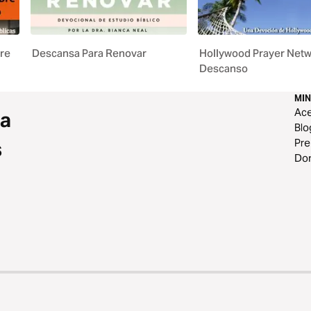
bre
Descansa Para Renovar
Hollywood Prayer Netw
Descanso
MIN
Ace
 a
Blo
Pr
s
Do