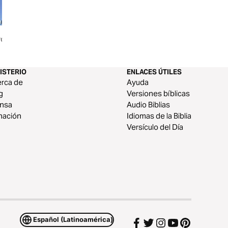
ork En
Descansa en Dios
ISTERIO
ENLACES ÚTILES
rca de
Ayuda
g
Versiones bíblicas
ensa
Audio Biblias
nación
Idiomas de la Biblia
Versículo del Día
Español (Latinoamérica)