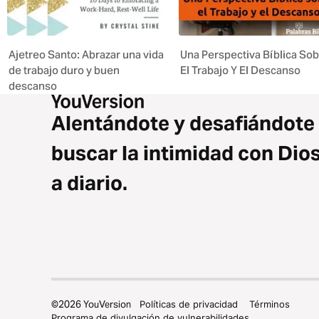
Ajetreo Santo: Abrazar una vida
Una Perspectiva Bíblica So
de trabajo duro y buen
El Trabajo Y El Descanso
descanso
Alentándote y desafiándote
buscar la intimidad con Dio
a diario.
©
2026
YouVersion
Políticas de privacidad
Términos
Programa de divulgación de vulnerabilidades