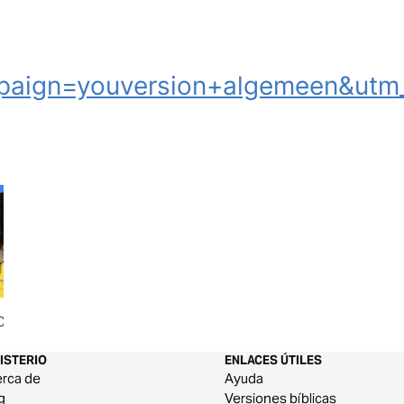
aign=youversion+algemeen&utm_
Culpa
No ignores a la burra
Nuestro Amigo El 
ISTERIO
ENLACES ÚTILES
rca de
Ayuda
g
Versiones bíblicas