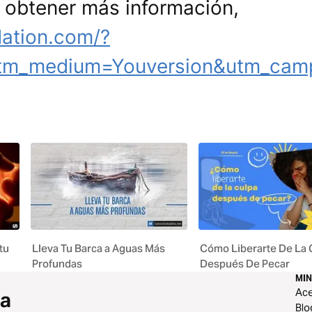
a obtener más información,
dation.com/?
tm_medium=Youversion&utm_camp
tu
Lleva Tu Barca a Aguas Más
Cómo Liberarte De La 
Profundas
Después De Pecar
MIN
Ace
 a
Blo