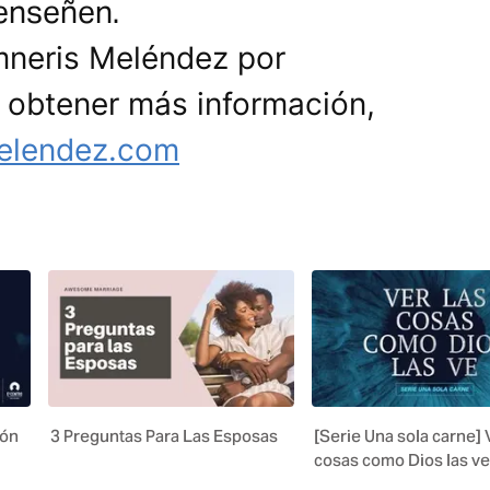
enseñen.
mneris Meléndez por
a obtener más información,
elendez.com
ión
3 Preguntas Para Las Esposas
[Serie Una sola carne] 
cosas como Dios las ve