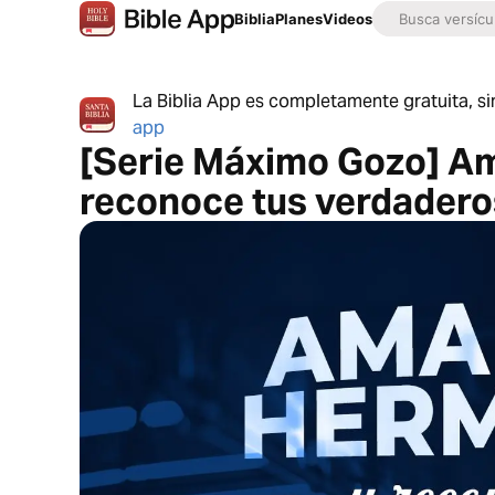
Biblia
Planes
Videos
La Biblia App es completamente gratuita, si
app
[Serie Máximo Gozo] Am
reconoce tus verdader