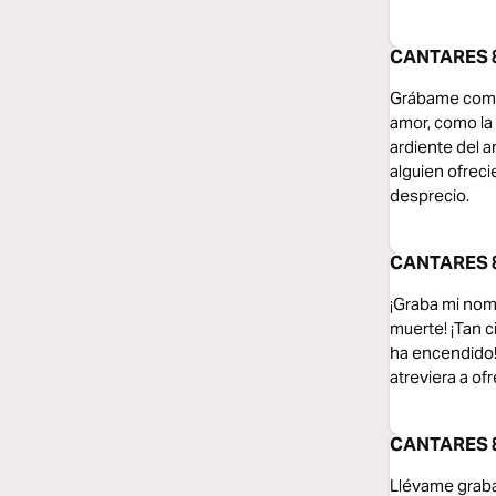
CANTARES 8:
Grábame como 
amor, como la 
ardiente del a
alguien ofreci
desprecio.
CANTARES 8:
¡Graba mi nomb
muerte! ¡Tan c
ha encendido! 
atreviera a of
CANTARES 8:
Llévame graba