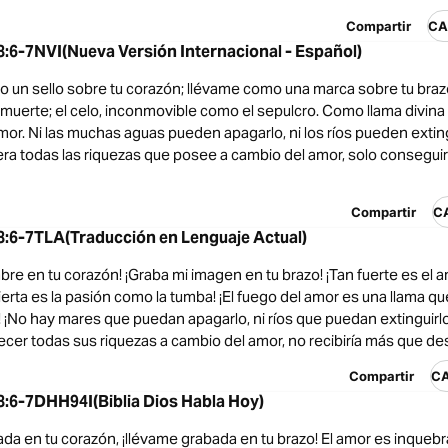
Compartir
CA
6-7NVI(Nueva Versión Internacional - Español)
un sello sobre tu corazón; llévame como una marca sobre tu brazo
muerte; el celo, inconmovible como el sepulcro. Como llama divina
mor. Ni las muchas aguas pueden apagarlo, ni los ríos pueden extingu
era todas las riquezas que posee a cambio del amor, solo conseguirí
Compartir
C
6-7TLA(Traducción en Lenguaje Actual)
re en tu corazón! ¡Graba mi imagen en tu brazo! ¡Tan fuerte es el 
ierta es la pasión como la tumba! ¡El fuego del amor es una llama 
¡No hay mares que puedan apagarlo, ni ríos que puedan extinguirlo!
recer todas sus riquezas a cambio del amor, no recibiría más que de
Compartir
C
6-7DHH94I(Biblia Dios Habla Hoy)
da en tu corazón, ¡llévame grabada en tu brazo! El amor es inque