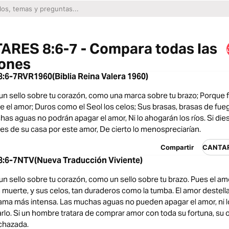
ARES 8:6-7 - Compara todas las
iones
6-7RVR1960(Biblia Reina Valera 1960)
 sello sobre tu corazón, como una marca sobre tu brazo; Porque f
 el amor; Duros como el Seol los celos; Sus brasas, brasas de fueg
has aguas no podrán apagar el amor, Ni lo ahogarán los ríos. Si di
es de su casa por este amor, De cierto lo menospreciarían.
Compartir
CANTAR
6-7NTV(Nueva Traducción Viviente)
 sello sobre tu corazón, como un sello sobre tu brazo. Pues el am
 muerte, y sus celos, tan duraderos como la tumba. El amor destell
lama más intensa. Las muchas aguas no pueden apagar el amor, ni l
o. Si un hombre tratara de comprar amor con toda su fortuna, su o
chazada.