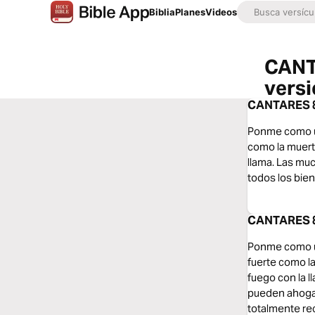
Biblia
Planes
Videos
CANT
vers
CANTARES 8:
Ponme como un
como la muerte
llama. Las muc
todos los bien
CANTARES 8:
Ponme como un
fuerte como la
fuego con la l
pueden ahogarl
totalmente re