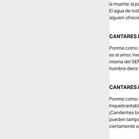
la muerte; la p
El agua de tod
alguien ofreci
CANTARES 8:
Ponme como se
es el amor, in
misma del SEÑO
hombre diera t
CANTARES 8
Ponme como un
Inquebrantable
¡Candentes br
pueden tampoco
ciertamente s