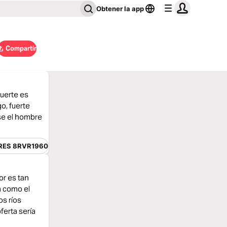
Obtener la app
Compartir
uerte es
o, fuerte
ese el hombre
ES 8RVR1960
or es tan
a como el
os ríos
ferta sería