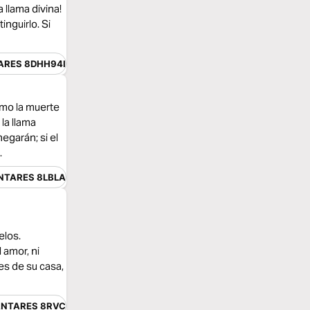
 llama divina!
inguirlo. Si
ARES 8DHH94I
omo la muerte
 la llama
egarán; si el
.
NTARES 8LBLA
elos.
amor, ni
es de su casa,
NTARES 8RVC