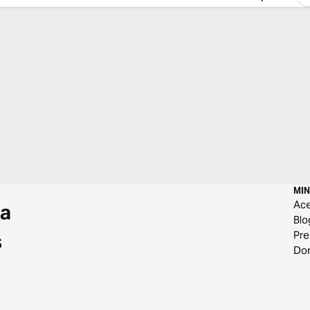
MIN
Ace
 a
Blo
Pr
s
Do