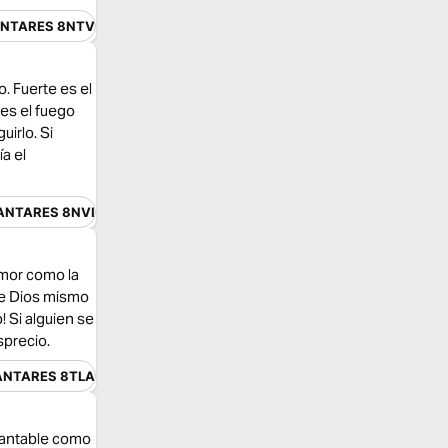
NTARES 8NTV
. Fuerte es el
 es el fuego
irlo. Si
a el
ANTARES 8NVI
amor como la
que Dios mismo
 Si alguien se
sprecio.
ANTARES 8TLA
brantable como