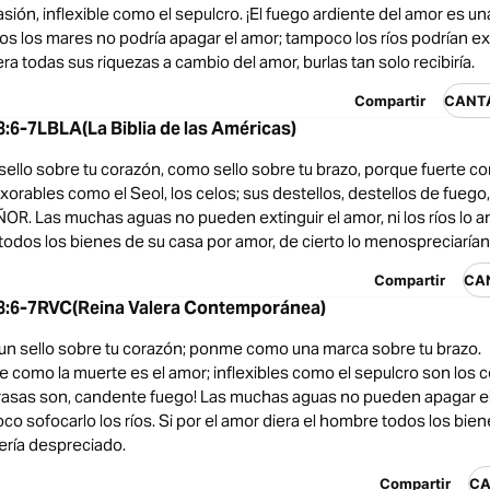
asión, inflexible como el sepulcro. ¡El fuego ardiente del amor es una
os los mares no podría apagar el amor; tampoco los ríos podrían ext
era todas sus riquezas a cambio del amor, burlas tan solo recibiría.
Compartir
CANT
6-7LBLA(La Biblia de las Américas)
llo sobre tu corazón, como sello sobre tu brazo, porque fuerte c
exorables como el Seol, los celos; sus destellos, destellos de fuego,
R. Las muchas aguas no pueden extinguir el amor, ni los ríos lo an
odos los bienes de su casa por amor, de cierto lo menospreciarían
Compartir
CA
:6-7RVC(Reina Valera Contemporánea)
 sello sobre tu corazón; ponme como una marca sobre tu brazo.
 como la muerte es el amor; inflexibles como el sepulcro son los c
asas son, candente fuego! Las muchas aguas no pueden apagar el 
 sofocarlo los ríos. Si por el amor diera el hombre todos los bien
ería despreciado.
Compartir
CA