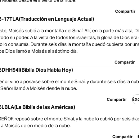
Moisés desde el interior de la nube.
Compartir
-17TLA(Traducción en Lenguaje Actual)
o, Moisés subió a la montaña del Sinaí. Allí, en la parte más alta, D
odo su poder. A la vista de todos los israelitas, la gloria de Dios er
o lo consumía. Durante seis días la montaña quedó cubierta por un
e Dios llamó a Moisés al séptimo día.
Compartir
DHH94I(Biblia Dios Habla Hoy)
Señor vino a posarse sobre el monte Sinaí, y durante seis días la nube
l Señor llamó a Moisés desde la nube.
Compartir
ÉX
LBLA(La Biblia de las Américas)
l SEÑOR reposó sobre el monte Sinaí, y la nube lo cubrió por seis día
ó a Moisés de en medio de la nube.
Compartir