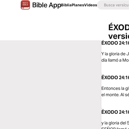
Biblia
Planes
Videos
ÉXOD
vers
ÉXODO 24:16
Y la gloria de
día llamó a Mo
ÉXODO 24:16
Entonces la gl
el monte. Al s
ÉXODO 24:16
y la gloria de