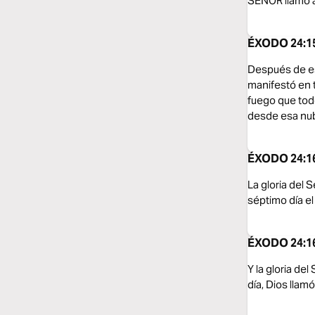
SEÑOR llamó a 
ÉXODO 24:15
Después de est
manifestó en t
fuego que tod
desde esa nub
ÉXODO 24:16
La gloria del 
séptimo día e
ÉXODO 24:16
Y la gloria de
día, Dios llam