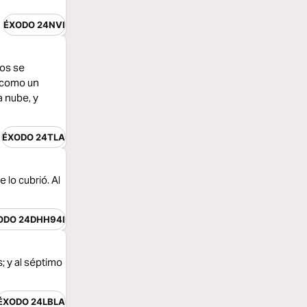
ÉXODO 24NVI
ios se
a como un
a nube, y
ÉXODO 24TLA
 lo cubrió. Al
ODO 24DHH94I
s; y al séptimo
ÉXODO 24LBLA