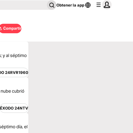
Obtener la app
Compartir
; y al séptimo
DO 24RVR1960
a nube cubrió
ÉXODO 24NTV
séptimo día, el