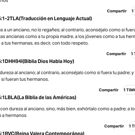
anos
Compartir
1
:1-2TLA(Traducción en Lenguaje Actual)
s a un anciano, no lo regañes; al contrario, aconséjalo como si fuer
 las ancianas como a tu propia madre, a los jóvenes como a tus herm
a tus hermanas, es decir, con todo respeto.
Compartir
1
:1DHH94I(Biblia Dios Habla Hoy)
ureza al anciano; al contrario, aconséjalo como si fuera tu padre; y t
si fueran tus hermanos.
Compartir
1 TI
1LBLA(La Biblia de las Américas)
on dureza al anciano, sino, más bien, exhórtalo como a padre; a l
o a hermanos
Compartir
1 
:1RVC(Reina Valera Contemporánea)