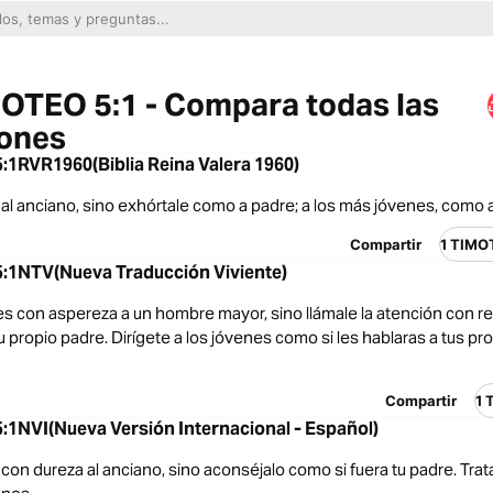
OTEO 5:1 - Compara todas las
iones
1RVR1960(Biblia Reina Valera 1960)
al anciano, sino exhórtale como a padre; a los más jóvenes, como
Compartir
1 TIMO
:1NTV(Nueva Traducción Viviente)
es con aspereza a un hombre mayor, sino llámale la atención con 
tu propio padre. Dirígete a los jóvenes como si les hablaras a tus pr
Compartir
1 
1NVI(Nueva Versión Internacional - Español)
on dureza al anciano, sino aconséjalo como si fuera tu padre. Trat