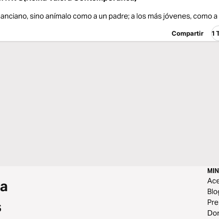
 anciano, sino anímalo como a un padre; a los más jóvenes, como 
Compartir
1
MIN
Ace
 a
Blo
Pr
s
Do