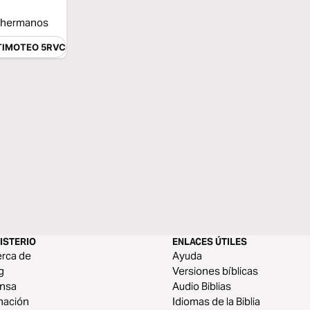
a hermanos
 TIMOTEO 5RVC
ISTERIO
ENLACES ÚTILES
rca de
Ayuda
g
Versiones bíblicas
ensa
Audio Biblias
nación
Idiomas de la Biblia