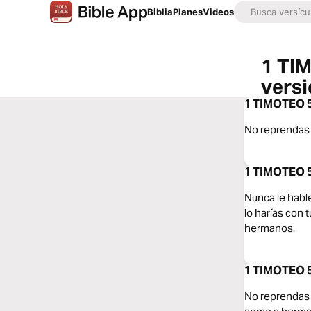
Biblia
Planes
Videos
1 TIM
vers
1 TIMOTEO 5:
No reprendas 
1 TIMOTEO 5
Nunca le habl
lo harías con 
hermanos.
1 TIMOTEO 5:
No reprendas c