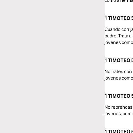
como a herm
1 TIMOTEO 5
Cuando corrija
padre. Trata a
jóvenes como 
1 TIMOTEO 5
No trates con d
jóvenes como 
1 TIMOTEO 5:
No reprendas c
jóvenes, com
1 TIMOTEO 5