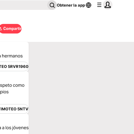
Obtener la app
Compartir
 a hermanos
TEO 5RVR1960
respeto como
opios
TIMOTEO 5NTV
a a los jóvenes