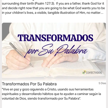
surrounding their birth (Psalm 127:3). If you are a father, thank God for it
and decide right now that you are going to be what God wants you to be
in your children’s lives, a visible, tangible illustration of Him, no matter
what choices you’ve made to this point. Being a good father really is not
as complicated as you might think! All you have to do is love your
children like your Heavenly Father loves you.
Transformados Por Su Palabra
5 Dias
"Vive en paz y gozo siguiendo a Cristo, usando sus herramientas
espirituales y desarrollando hábitos que te ayuden a caminar según la
voluntad de Dios, siendo transformado por Su Palabra".