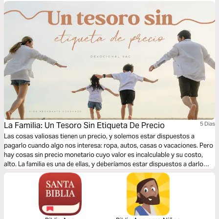
La Familia: Un Tesoro Sin Etiqueta De Precio
5 Dias
Las cosas valiosas tienen un precio, y solemos estar dispuestos a
pagarlo cuando algo nos interesa: ropa, autos, casas o vacaciones. Pero
hay cosas sin precio monetario cuyo valor es incalculable y su costo,
alto. La familia es una de ellas, y deberíamos estar dispuestos a darlo
todo por los nuestros. En este devocional hablaremos de 5 áreas clave
que debemos fortalecer si deseamos una familia saludable que impulse
el crecimiento de sus miembros. ¿Cuál es el precio o sacrificio personal
que estás dispuesto a pagar para que tu familia funcione mejor?