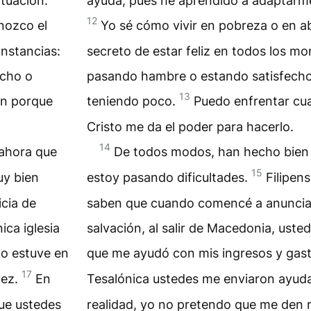
tuación.
ayuda, pues he aprendido a adaptarme 
12
nozco el
Yo sé cómo vivir en pobreza o en 
unstancias:
secreto de estar feliz en todos los m
ucho o
pasando hambre o estando satisfech
13
ón porque
teniendo poco.
Puedo enfrentar cua
Cristo me da el poder para hacerlo.
14
ahora que
De todos modos, han hecho bien
15
uy bien
estoy pasando dificultades.
Filipen
cia de
saben que cuando comencé a anunciar
ica iglesia
salvación, al salir de Macedonia, usted
o estuve en
que me ayudó con mis ingresos y gas
17
vez.
En
Tesalónica ustedes me enviaron ayud
que ustedes
realidad, yo no pretendo que me den r