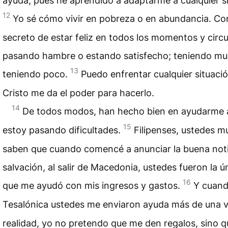
ayuda, pues he aprendido a adaptarme a cualquier si
12
Yo sé cómo vivir en pobreza o en abundancia. Co
secreto de estar feliz en todos los momentos y circ
pasando hambre o estando satisfecho; teniendo m
13
teniendo poco.
Puedo enfrentar cualquier situaci
Cristo me da el poder para hacerlo.
14
De todos modos, han hecho bien en ayudarme 
15
estoy pasando dificultades.
Filipenses, ustedes m
saben que cuando comencé a anunciar la buena noti
salvación, al salir de Macedonia, ustedes fueron la ún
16
que me ayudó con mis ingresos y gastos.
Y cuand
Tesalónica ustedes me enviaron ayuda más de una 
realidad, yo no pretendo que me den regalos, sino 