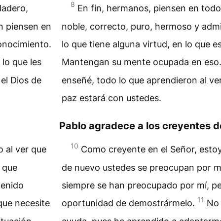
8
dadero,
En fin, hermanos, piensen en todo
n piensen en
noble, correcto, puro, hermoso y adm
conocimiento.
lo que tiene alguna virtud, en lo que 
lo que les
Mantengan su mente ocupada en eso
el Dios de
enseñé, todo lo que aprendieron al ver
paz estará con ustedes.
Pablo agradece a los creyentes de
10
 al ver que
Como creyente en el Señor, esto
 que
de nuevo ustedes se preocupan por mi
tenido
siempre se han preocupado por mí, pe
11
que necesite
oportunidad de demostrármelo.
No 