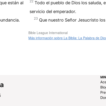
22
que están al
Todo el pueblo de Dios los saluda, e
servicio del emperador.
23
bundancia.
Que nuestro Señor Jesucristo lo
Bible League International
Más información sobre La Biblia: La Palabra de Dio
MIN
Ace
 a
Blo
Pr
s
Do