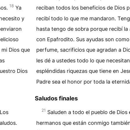
18
sos.
Ya
reciban todos los beneficios de Dios 
necesito y
recibí todo lo que me mandaron. Teng
 enviaron
hasta tengo de sobra porque recibí l
elicioso
con Epafrodito. Sus ayudas son como 
a mi Dios que
perfume, sacrificios que agradan a Di
as
les dé a ustedes todo lo que necesitan
nuestro Dios
espléndidas riquezas que tiene en Jes
Padre sea el honor por toda la eternid
Saludos finales
21
 Los
Saluden a todo el pueblo de Dios 
aludos.
hermanos que están conmigo también