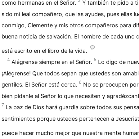
3
como hermanas en el Señor.
Y también te pido a ti
sido mi leal compañero, que las ayudes, pues ellas l
conmigo, Clemente y mis otros compañeros para dif
buena noticia de salvación. El nombre de cada uno d
está escrito en el libro de la vida.
4
5
Alégrense siempre en el Señor.
Lo digo de nue
¡Alégrense! Que todos sepan que ustedes son amabl
6
gentiles. El Señor está cerca.
No se preocupen por
bien pídanle al Señor lo que necesiten y agradézcan
7
La paz de Dios hará guardia sobre todos sus pens
sentimientos porque ustedes pertenecen a Jesucrist
puede hacer mucho mejor que nuestra mente huma