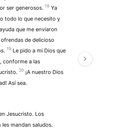
18
por ser generosos.
Ya
o todo lo que necesito y
a ayuda que me enviaron
ofrendas de delicioso
19
os.
Le pido a mi Dios que
, conforme a las
20
ucristo.
¡A nuestro Dios
ad! Así sea.
en Jesucristo. Los
 les mandan saludos.