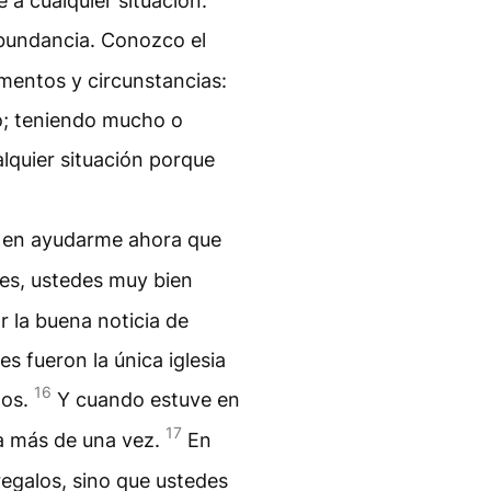
a cualquier situación.
abundancia. Conozco el
omentos y circunstancias:
o; teniendo mucho o
lquier situación porque
 en ayudarme ahora que
ses, ustedes muy bien
 la buena noticia de
es fueron la única iglesia
16
tos.
Y cuando estuve en
17
a más de una vez.
En
egalos, sino que ustedes