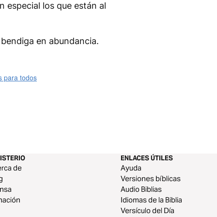
n especial los que están al
s bendiga en abundancia.
s para todos
ISTERIO
ENLACES ÚTILES
rca de
Ayuda
g
Versiones bíblicas
ensa
Audio Biblias
nación
Idiomas de la Biblia
Versículo del Día