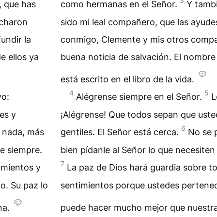
3
, que has
como hermanas en el Señor.
Y tambi
ucharon
sido mi leal compañero, que las ayudes
undir la
conmigo, Clemente y mis otros compañ
e ellos ya
buena noticia de salvación. El nombre
está escrito en el libro de la vida.
4
5
vo:
Alégrense siempre en el Señor.
L
es y
¡Alégrense! Que todos sepan que ust
6
 nada, más
gentiles. El Señor está cerca.
No se 
le siempre.
bien pídanle al Señor lo que necesite
7
amientos y
La paz de Dios hará guardia sobre 
o. Su paz lo
sentimientos porque ustedes pertenec
na.
puede hacer mucho mejor que nuestr