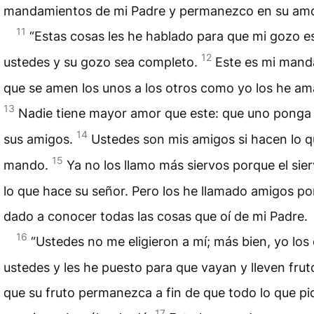
mandamientos de mi Padre y permanezco en su amo
11
“Estas cosas les he hablado para que mi gozo e
12
ustedes y su gozo sea completo.
Este es mi mand
que se amen los unos a los otros como yo los he am
13
Nadie tiene mayor amor que este: que uno ponga 
14
sus amigos.
Ustedes son mis amigos si hacen lo q
15
mando.
Ya no los llamo más siervos porque el sie
lo que hace su señor. Pero los he llamado amigos po
dado a conocer todas las cosas que oí de mi Padre.
16
“Ustedes no me eligieron a mí; más bien, yo los 
ustedes y les he puesto para que vayan y lleven frut
que su fruto permanezca a fin de que todo lo que pi
17