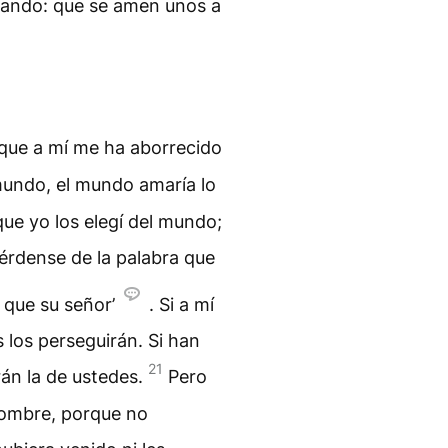
mando: que se amen unos a
 que a mí me ha aborrecido
mundo, el mundo amaría lo
ue yo los elegí del mundo;
érdense de la palabra que
 que su señor’
. Si a mí
los perseguirán. Si han
21
án la de ustedes.
Pero
nombre, porque no