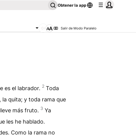
Obtener la app
Salir de Modo Paralelo
2
e es el labrador.
Toda
 la quita; y toda rama que
3
 lleve más fruto.
Ya
ue les he hablado.
des. Como la rama no