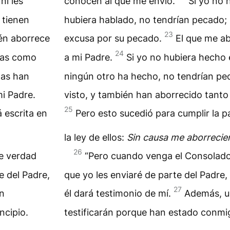
ni les
conocen al que me envió.
Si yo no 
 tienen
hubiera hablado, no tendrían pecado;
23
én aborrece
excusa por su pecado.
El que me a
24
bras como
a mi Padre.
Si yo no hubiera hecho 
las han
ningún otro ha hecho, no tendrían pe
i Padre.
visto, y también han aborrecido tanto
25
 escrita en
Pero esto sucedió para cumplir la p
la ley de ellos:
Sin causa me aborrecie
26
de verdad
“Pero cuando venga el Consolador
e del Padre,
que yo les enviaré de parte del Padre,
27
n
él dará testimonio de mí.
Además, u
ncipio.
testificarán porque han estado conmig