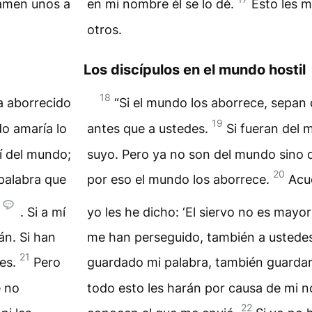
 amen unos a
en mi nombre él se lo dé.
Esto les 
otros.
Los discípulos en el mundo hostil
18
a aborrecido
“Si el mundo los aborrece, sepan
19
do amaría lo
antes que a ustedes.
Si fueran del 
í del mundo;
suyo. Pero ya no son del mundo sino q
20
palabra que
por eso el mundo los aborrece.
Acu
. Si a mí
yo les he dicho: ‘El siervo no es mayor
án. Si han
me han perseguido, también a ustedes 
21
des.
Pero
guardado mi palabra, también guardar
e no
todo esto les harán por causa de mi 
22