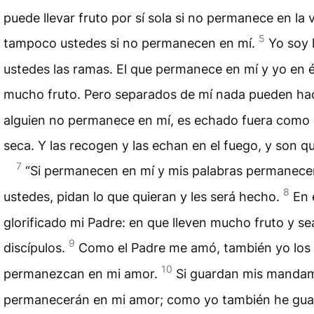
puede llevar fruto por sí sola si no permanece en la v
5
tampoco ustedes si no permanecen en mí.
Yo soy l
ustedes las ramas. El que permanece en mí y yo en él
mucho fruto. Pero separados de mí nada pueden ha
alguien no permanece en mí, es echado fuera como 
seca. Y las recogen y las echan en el fuego, y son 
7
“Si permanecen en mí y mis palabras permanece
8
ustedes, pidan lo que quieran y les será hecho.
En 
glorificado mi Padre: en que lleven mucho fruto y se
9
discípulos.
Como el Padre me amó, también yo los
10
permanezcan en mi amor.
Si guardan mis manda
permanecerán en mi amor; como yo también he gua