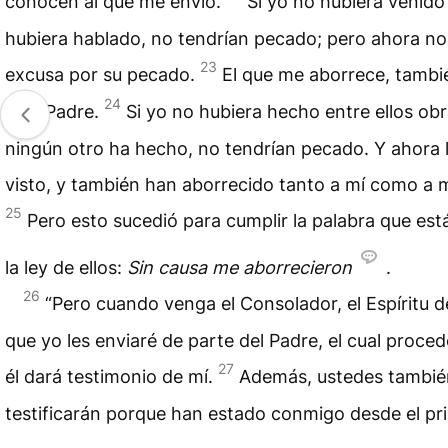
conocen al que me envió.
Si yo no hubiera venido 
hubiera hablado, no tendrían pecado; pero ahora no
23
excusa por su pecado.
El que me aborrece, tambi
24
a mi Padre.
Si yo no hubiera hecho entre ellos o
ningún otro ha hecho, no tendrían pecado. Y ahora 
visto, y también han aborrecido tanto a mí como a m
25
Pero esto sucedió para cumplir la palabra que está
la ley de ellos:
Sin causa me aborrecieron
.
26
“Pero cuando venga el Consolador, el Espíritu 
que yo les enviaré de parte del Padre, el cual proced
27
él dará testimonio de mí.
Además, ustedes tambié
testificarán porque han estado conmigo desde el pri