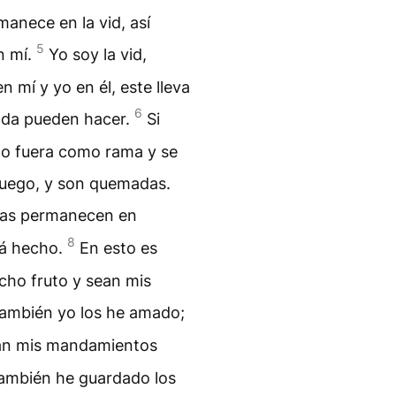
rmanece en la vid, así
5
n mí.
Yo soy la vid,
 mí y yo en él, este lleva
6
ada pueden hacer.
Si
do fuera como rama y se
 fuego, y son quemadas.
ras permanecen en
8
rá hecho.
En esto es
ucho fruto y sean mis
ambién yo los he amado;
an mis mandamientos
ambién he guardado los