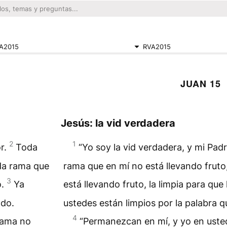
A2015
RVA2015
JUAN 15
Jesús: la vid verdadera
2
1
or.
Toda
“Yo soy la vid verdadera, y mi Padr
oda rama que
rama que en mí no está llevando fruto,
3
o.
Ya
está llevando fruto, la limpia para que
ado.
ustedes están limpios por la palabra q
4
rama no
“Permanezcan en mí, y yo en uste