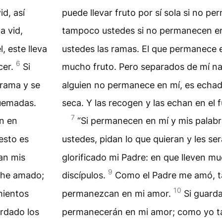
id, así
puede llevar fruto por sí sola si no pe
a vid,
tampoco ustedes si no permanecen e
, este lleva
ustedes las ramas. El que permanece en
6
cer.
Si
mucho fruto. Pero separados de mí n
rama y se
alguien no permanece en mí, es echa
quemadas.
seca. Y las recogen y las echan en el
7
n en
“Si permanecen en mí y mis palab
esto es
ustedes, pidan lo que quieran y les se
an mis
glorificado mi Padre: en que lleven m
9
 he amado;
discípulos.
Como el Padre me amó, t
10
mientos
permanezcan en mi amor.
Si guard
rdado los
permanecerán en mi amor; como yo t