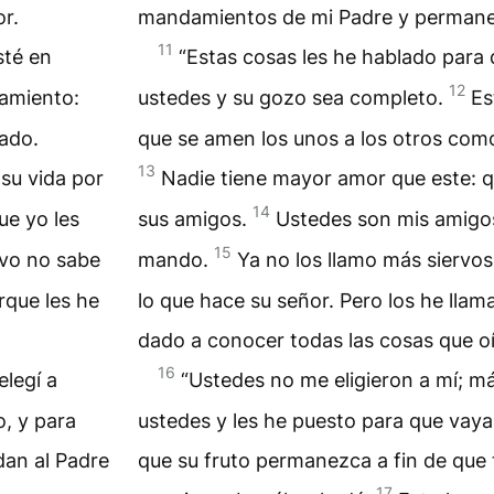
r.
mandamientos de mi Padre y permane
11
sté en
“Estas cosas les he hablado para
12
amiento:
ustedes y su gozo sea completo.
Es
ado.
que se amen los unos a los otros com
13
su vida por
Nadie tiene mayor amor que este: 
14
ue yo les
sus amigos.
Ustedes son mis amigos
15
rvo no sabe
mando.
Ya no los llamo más siervos
rque les he
lo que hace su señor. Pero los he lla
dado a conocer todas las cosas que oí
16
elegí a
“Ustedes no me eligieron a mí; más
o, y para
ustedes y les he puesto para que vayan
dan al Padre
que su fruto permanezca a fin de que 
17