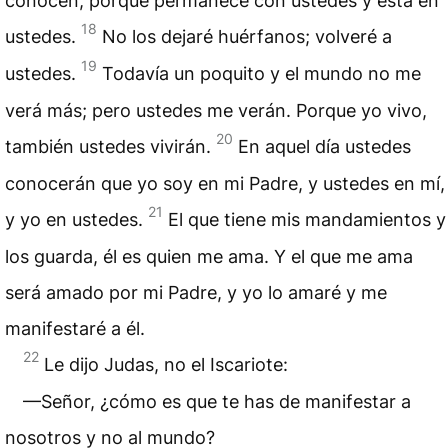
conocen, porque permanece con ustedes y está en
18
ustedes.
No los dejaré huérfanos; volveré a
19
ustedes.
Todavía un poquito y el mundo no me
verá más; pero ustedes me verán. Porque yo vivo,
20
también ustedes vivirán.
En aquel día ustedes
conocerán que yo soy en mi Padre, y ustedes en mí,
21
y yo en ustedes.
El que tiene mis mandamientos y
los guarda, él es quien me ama. Y el que me ama
será amado por mi Padre, y yo lo amaré y me
manifestaré a él.
22
Le dijo Judas, no el Iscariote:
—Señor, ¿cómo es que te has de manifestar a
nosotros y no al mundo?