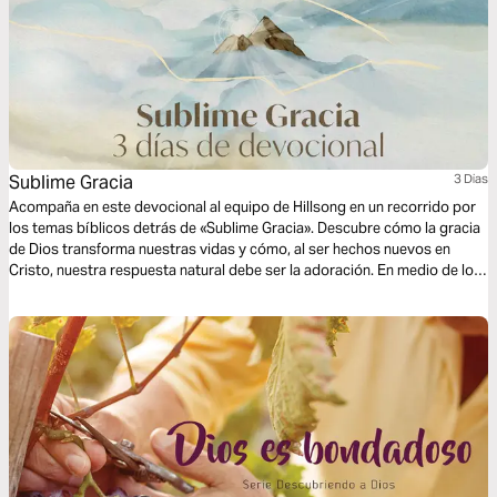
Sublime Gracia
3 Dias
Acompaña en este devocional al equipo de Hillsong en un recorrido por
los temas bíblicos detrás de «Sublime Gracia». Descubre cómo la gracia
de Dios transforma nuestras vidas y cómo, al ser hechos nuevos en
Cristo, nuestra respuesta natural debe ser la adoración. En medio de los
desafíos, Su misericordia es un fundamento inquebrantable que nos guía
como el Buen Pastor. Cada día, déjate inspirar para recibir Su amor,
confiar en Su dirección y vivir en la gracia que nos restaura.