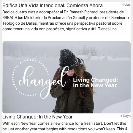
Edifica Una Vida Intencional: Comienza Ahora
4 dias
Dedica cuatro días a acompañar al Dr. Ramesh Richard, presidente de
RREACH (un Ministerio de Proclamación Global) y profesor del Seminario
Teológico de Dallas, mientras ofrece una perspectiva pastoral sobre
cómo tener una vida con propósito, significativa y útil. Tienes una
oportunidad asombrosa e inmediata de construir un futuro que valga la
pena, empezando ahora. Además, puedes disfrutar del plan
complementario, "Jesús: La Única Pasión de tu Alma".
Living Changed: In the New Year
4 Days
With each New Year comes a new chance for a fresh start. Don’t let this
be just another year that begins with resolutions you won’t keep. This 4-