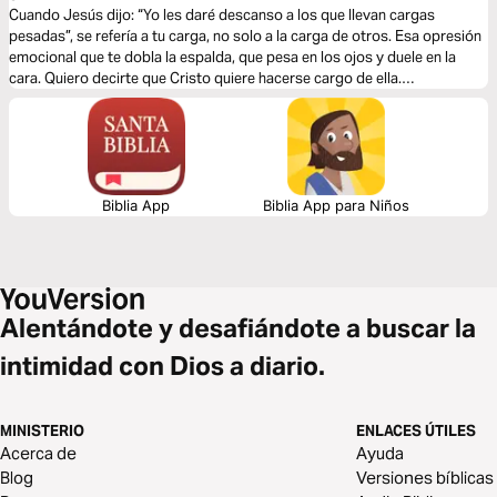
Cuando Jesús dijo: “Yo les daré descanso a los que llevan cargas
pesadas”, se refería a tu carga, no solo a la carga de otros. Esa opresión
emocional que te dobla la espalda, que pesa en los ojos y duele en la
cara. Quiero decirte que Cristo quiere hacerse cargo de ella.
Acompáñame en estos tres devocionales acerca del sufrimiento y te
ayudaré a responder la pregunta: ¿Por qué sufro?
Biblia App
Biblia App para Niños
Alentándote y desafiándote a buscar la
intimidad con Dios a diario.
MINISTERIO
ENLACES ÚTILES
Acerca de
Ayuda
Blog
Versiones bíblicas