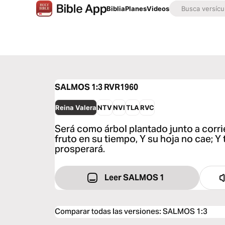
Biblia
Planes
Videos
SALMOS 1:3
RVR1960
Reina Valera
NTV
NVI
TLA
RVC
Será como árbol plantado junto a corr
fruto en su tiempo, Y su hoja no cae; Y
prosperará.
Leer SALMOS 1
Comparar todas las versiones
:
SALMOS 1:3