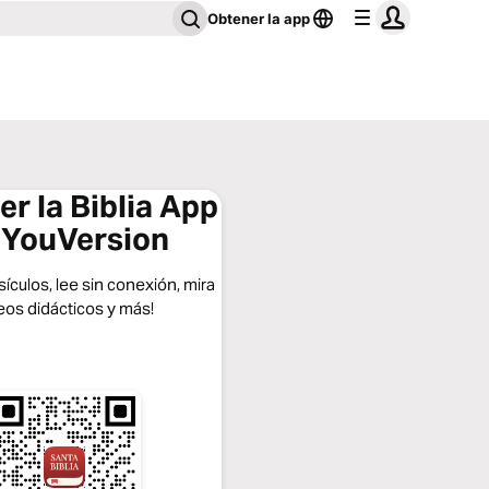
Obtener la app
r la Biblia App
 YouVersion
ículos, lee sin conexión, mira
eos didácticos y más!