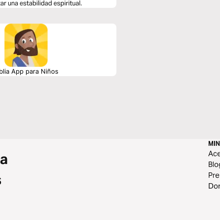
ra mejorar la relación con Dios y alcanzar una estabilidad espiritual.
blia App para Niños
MIN
Ace
 a
Blo
Pr
s
Do