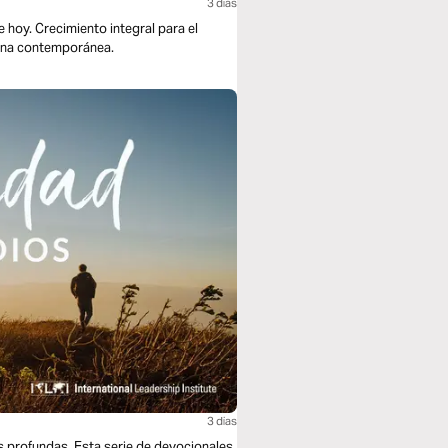
3 dias
e hoy. Crecimiento integral para el
iana contemporánea.
3 dias
s profundas. Esta serie de devocionales