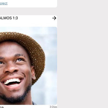
roject
 SALMOS 1:3
na
3 Dias