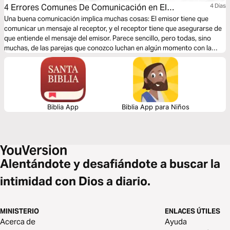
4 Errores Comunes De Comunicación en El
4 Dias
Matrimonio
Una buena comunicación implica muchas cosas: El emisor tiene que
comunicar un mensaje al receptor, y el receptor tiene que asegurarse de
que entiende el mensaje del emisor. Parece sencillo, pero todas, sino
muchas, de las parejas que conozco luchan en algún momento con la
comunicación. Este plan del consejero cristiano Dr. Kim Kimberling te
enseña cómo evitar 4 errores comunes de comunicación matrimonial
con sabiduría bíblica.
Biblia App
Biblia App para Niños
Alentándote y desafiándote a buscar la
intimidad con Dios a diario.
MINISTERIO
ENLACES ÚTILES
Acerca de
Ayuda