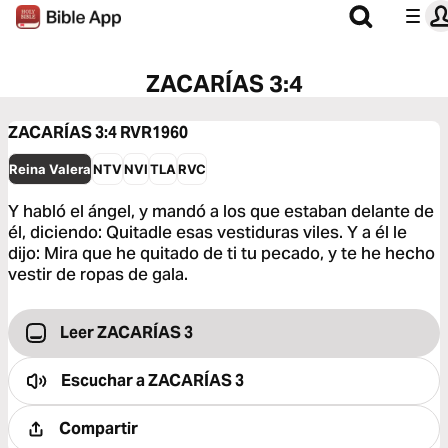
ZACARÍAS 3:4
ZACARÍAS 3:4
RVR1960
Reina Valera
NTV
NVI
TLA
RVC
Y habló el ángel, y mandó a los que estaban delante de
él, diciendo: Quitadle esas vestiduras viles. Y a él le
dijo: Mira que he quitado de ti tu pecado, y te he hecho
vestir de ropas de gala.
Leer ZACARÍAS 3
Escuchar a
ZACARÍAS 3
Compartir