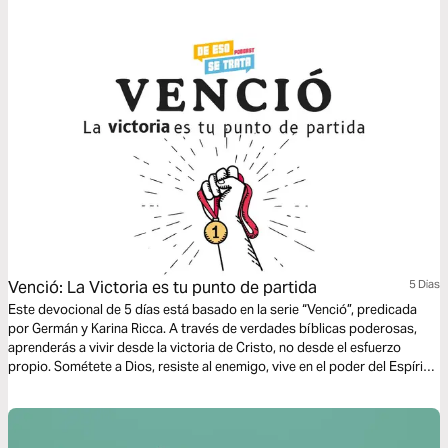
restaurado. Esta es la esperanza segura que nos mantiene cautivos.
Venció: La Victoria es tu punto de partida
5 Dias
Este devocional de 5 días está basado en la serie “Venció”, predicada
por Germán y Karina Ricca. A través de verdades bíblicas poderosas,
aprenderás a vivir desde la victoria de Cristo, no desde el esfuerzo
propio. Sométete a Dios, resiste al enemigo, vive en el poder del Espíritu
y abraza el amor inquebrantable de Jesús. Él venció… y en Él, tú también.