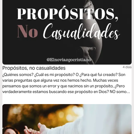
Propósitos, no casualidades
4 dias
¿Quiénes somos? ¿Cuál es mi propósito? O ¿Para qué fui creado? Son
varias preguntas que alguna vez nos hemos hecho. Muchas veces
pensamos que somos un error y que nacimos sin un propósito, ¿Pero
verdaderamente estamos buscando ese propósito en Dios? NO somos
un error, somos una hermosa creación de un Dios amoroso. Él tiene un
propósito hermoso en nuestras vidas y desea que le busquemos para
poder descubrirlo.