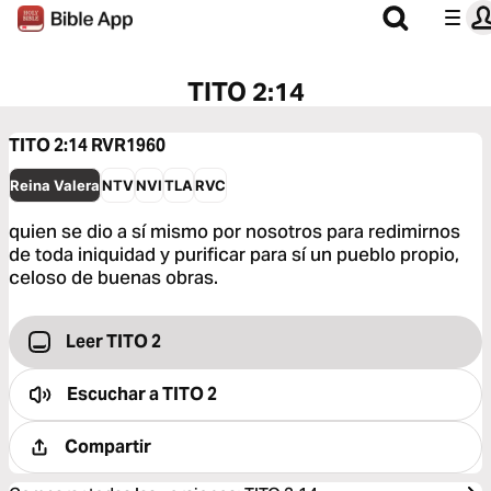
TITO 2:14
TITO 2:14
RVR1960
Reina Valera
NTV
NVI
TLA
RVC
quien se dio a sí mismo por nosotros para redimirnos
de toda iniquidad y purificar para sí un pueblo propio,
celoso de buenas obras.
Leer TITO 2
Escuchar a
TITO 2
Compartir