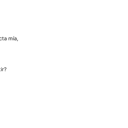
cta mía,
ir?