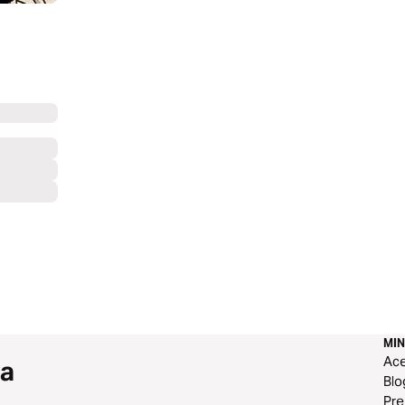
MIN
Ace
 a
Blo
Pr