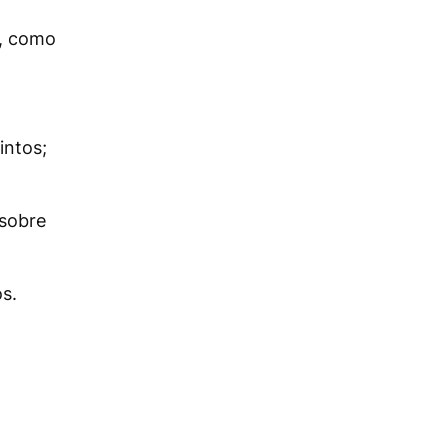
s, como
intos;
sobre
s.