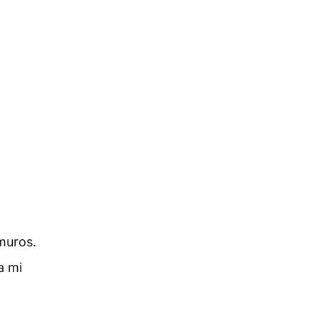
muros.
a mi