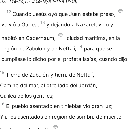
Mr. 1.14-20
Lc. 4.14-15
5.1-11
6.17-19
(
;
;
;
)
12
Cuando Jesús oyó que Juan estaba preso,
13
volvió a Galilea;
y dejando a Nazaret, vino y
habitó en Capernaum,
ciudad marítima, en la
14
región de Zabulón y de Neftalí,
para que se
cumpliese lo dicho por el profeta Isaías, cuando dijo:
15
Tierra de Zabulón y tierra de Neftalí,
Camino del mar, al otro lado del Jordán,
Galilea de los gentiles;
16
El pueblo asentado en tinieblas vio gran luz;
Y a los asentados en región de sombra de muerte,