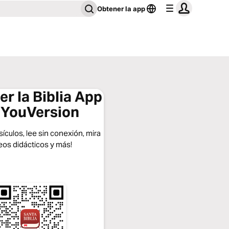
Obtener la app
r la Biblia App
 YouVersion
ículos, lee sin conexión, mira
eos didácticos y más!