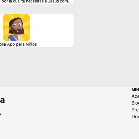
s por la cual tú necesitas a Jesús como
blia App para Niños
MIN
Ace
 a
Blo
Pr
s
Do