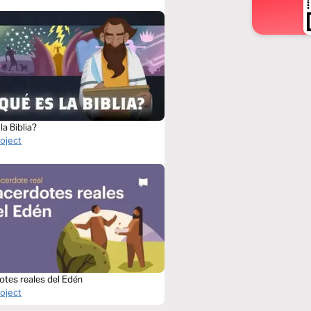
la Biblia?
roject
otes reales del Edén
roject