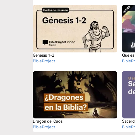
Génesis 1-2
Qué es 
BibleProject
BibleP
Dragón del Caos
Sacerd
BibleProject
BibleP