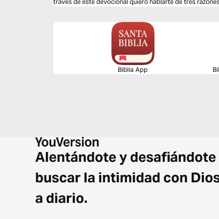
través de este devocional quiero hablarte de tres razone
tu luz.
Biblia App
Bi
Alentándote y desafiándote
buscar la intimidad con Dio
a diario.