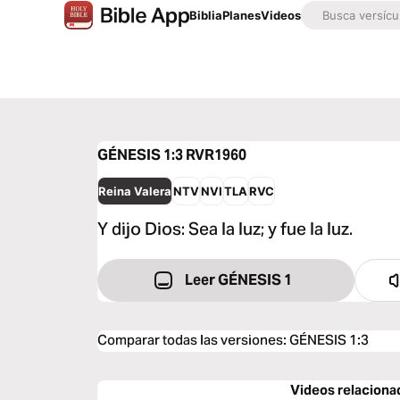
Biblia
Planes
Videos
GÉNESIS 1:3
RVR1960
Reina Valera
NTV
NVI
TLA
RVC
Y dijo Dios: Sea la luz; y fue la luz.
Leer GÉNESIS 1
Comparar todas las versiones
:
GÉNESIS 1:3
Videos relaciona