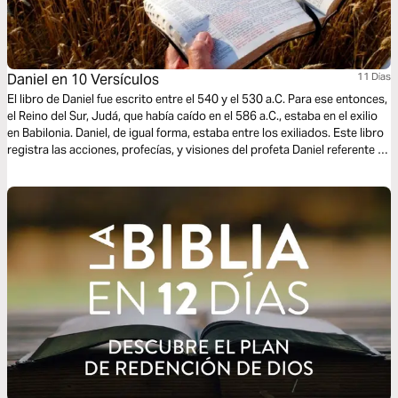
Daniel en 10 Versículos
11 Dias
El libro de Daniel fue escrito entre el 540 y el 530 a.C. Para ese entonces,
el Reino del Sur, Judá, que había caído en el 586 a.C., estaba en el exilio
en Babilonia. Daniel, de igual forma, estaba entre los exiliados. Este libro
registra las acciones, profecías, y visiones del profeta Daniel referente a
futuros reinos y sus gobernantes. Recorramos este libro en tan solo 10
versículos.