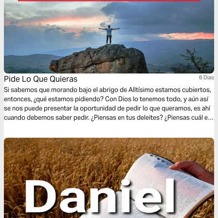
Pide Lo Que Quieras
6 Dias
Si sabemos que morando bajo el abrigo de Alltísimo estamos cubiertos,
entonces, ¿qué estamos pidiendo? Con Dios lo tenemos todo, y aún así
se nos puede presentar la oportunidad de pedir lo que queramos, es ahí
cuando debemos saber pedir. ¿Piensas en tus deleites? ¿Piensas cuál es
el deleite de Dios, qué le agrada? Entreguemos nuestra vida a Dios y
dejemos nuestras cargas y preocupaciones de lado, descubramos esos
momentos claves donde Él abre un sinfín de oportunidades para que
podamos vivir quietos y reposados en Su presencia.