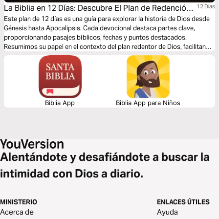
La Biblia en 12 Días: Descubre El Plan de Redención
12 Dias
de Dios
Este plan de 12 días es una guía para explorar la historia de Dios desde
Génesis hasta Apocalipsis. Cada devocional destaca partes clave,
proporcionando pasajes bíblicos, fechas y puntos destacados.
Resumimos su papel en el contexto del plan redentor de Dios, facilitando
la comprensión. La lectura de estos pasajes tomará aproximadamente
30 minutos, ofreciendo una visión integral de la narrativa bíblica en un
corto período.
Biblia App
Biblia App para Niños
Alentándote y desafiándote a buscar la
intimidad con Dios a diario.
MINISTERIO
ENLACES ÚTILES
Acerca de
Ayuda