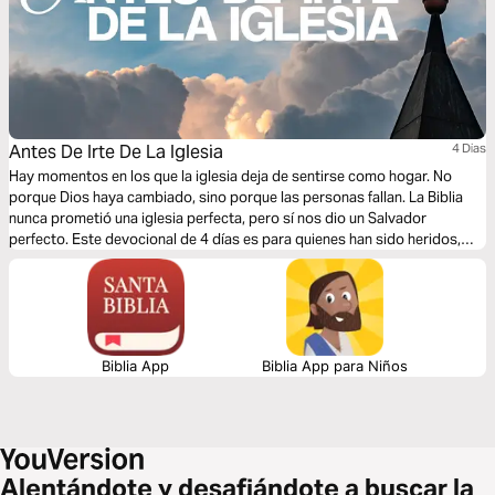
Antes De Irte De La Iglesia
4 Dias
Hay momentos en los que la iglesia deja de sentirse como hogar. No
porque Dios haya cambiado, sino porque las personas fallan. La Biblia
nunca prometió una iglesia perfecta, pero sí nos dio un Salvador
perfecto. Este devocional de 4 días es para quienes han sido heridos,
confundidos o decepcionados dentro de la iglesia. A través de la Biblia
veremos cómo responder al dolor, cómo restaurar relaciones y cómo
construir una comunidad más sana. Antes de irte de la iglesia, detente un
momento y considera lo que Dios podría querer sanar.
Biblia App
Biblia App para Niños
Alentándote y desafiándote a buscar la