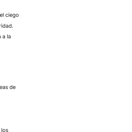
el ciego
ridad.
 a la
deas de
 los