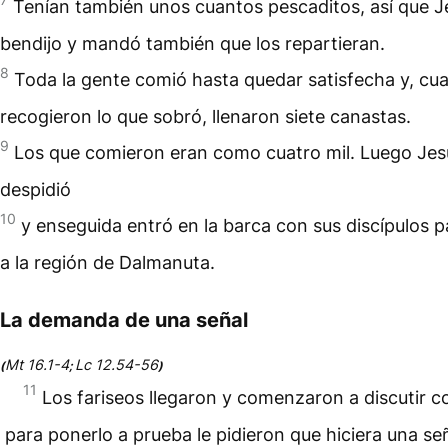
Tenían también unos cuantos pescaditos, así que J
bendijo y mandó también que los repartieran.
8
Toda la gente comió hasta quedar satisfecha y, cu
recogieron lo que sobró, llenaron siete canastas.
9
Los que comieron eran como cuatro mil. Luego Jes
despidió
10
y enseguida entró en la barca con sus discípulos p
a la región de Dalmanuta.
La demanda de una señal
Mt 16.1-4
Lc 12.54-56
(
;
)
11
Los fariseos llegaron y comenzaron a discutir co
para ponerlo a prueba le pidieron que hiciera una señ