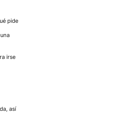
ué pide
guna
ra irse
da, así