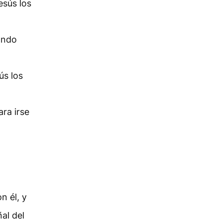
esús los
ando
ús los
ara irse
n él, y
al del