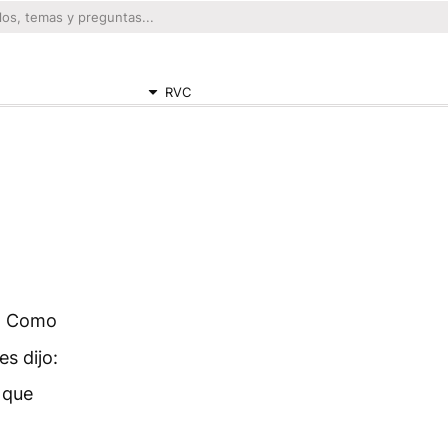
RVC
d. Como
es dijo:
 que