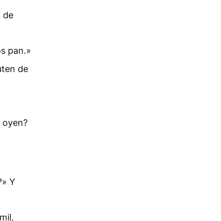
a de
os pan.»
uten de
o oyen?
,
?» Y
mil,