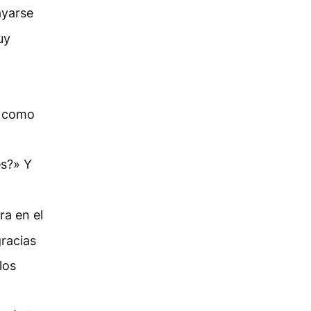
ayarse
uy
o como
es?» Y
ra en el
gracias
los