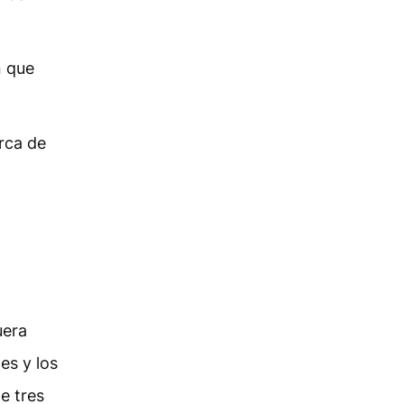
n que
rca de
uera
es y los
e tres