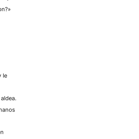
on?»
 le
 aldea.
 manos
en