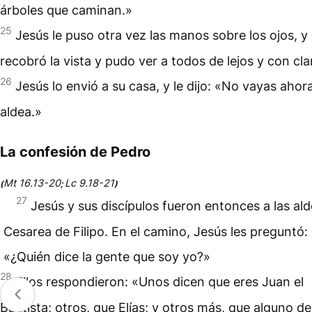
árboles que caminan.»
25
Jesús le puso otra vez las manos sobre los ojos, y 
recobró la vista y pudo ver a todos de lejos y con cla
26
Jesús lo envió a su casa, y le dijo: «No vayas ahora
aldea.»
La confesión de Pedro
Mt 16.13-20
Lc 9.18-21
(
;
)
27
Jesús y sus discípulos fueron entonces a las al
Cesarea de Filipo. En el camino, Jesús les preguntó:
«¿Quién dice la gente que soy yo?»
28
Ellos respondieron: «Unos dicen que eres Juan el
Bautista; otros, que Elías; y otros más, que alguno de