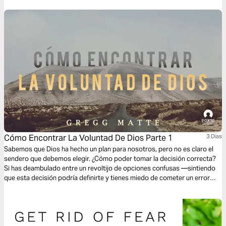
generar una nueva normalidad compatible con el Reino de Dios.
Cómo Encontrar La Voluntad De Dios Parte 1
3 Dias
Sabemos que Dios ha hecho un plan para nosotros, pero no es claro el
sendero que debemos elegir. ¿Cómo poder tomar la decisión correcta?
Si has deambulado entre un revoltijo de opciones confusas —sintiendo
que esta decisión podría definirte y tienes miedo de cometer un error—
entonces lee esta serie de planes, basados en el libro de Greg Matte,
Finding God’s Will [Cómo encontrar la voluntad de Dios].