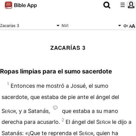
Zacarías 3
NVI
ZACARÍAS 3
Ropas limpias para el sumo sacerdote
1
Entonces me mostró a Josué, el sumo
sacerdote, que estaba de pie ante el ángel del
Señor
, y a
Satanás
,
que estaba a su mano
2
derecha para acusarlo.
El ángel del
Señor
le dijo a
Satanás: «¡Que te reprenda el
Señor
, quien ha